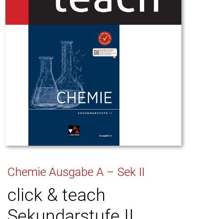
Chemie Ausgabe A – Sek II
click & teach
Sekundarstufe II