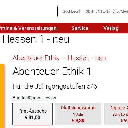
rmine & Veranstaltungen
Service
Verlag
 Hessen 1 - neu
hte
Mathematik
Abenteuer Ethik – Hessen - neu
en
haftslehre
Naturwissenschaften/NuT
r
Abenteuer Ethik 1
IN
sch
Physik
Für die Jahrgangsstufen 5/6
tik/Medienbildung
Politik
Bundesländer: Hessen
sch
Religion
Digitale Ausgabe
Digitale
Print-Ausgabe
Spanisch
1 Jahr
Schulkont
€ 31,00
€ 9,30
€ 9
Wirtschaft