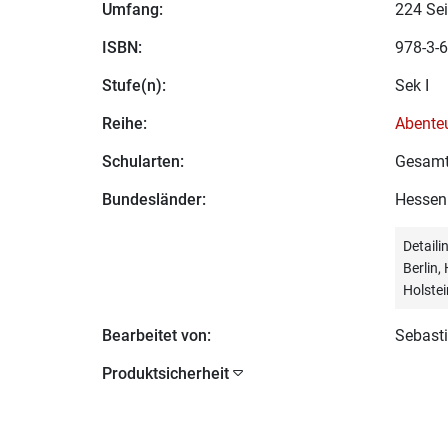
Umfang:
224 Sei
ISBN:
978-3-6
Stufe(n):
Sek I
Reihe:
Abenteu
Schularten:
Gesamt
Bundesländer:
Hessen
Detail
Berlin
Holstei
Bearbeitet von:
Sebasti
Produktsicherheit