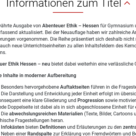
Informationen zum Titel
währte Ausgabe von
Abenteuer Ethik – Hessen
für Gymnasium un
assend aktualisiert. Bei der Neuauflage haben wir zahlreiche A
rungen vorgenommen. Die Reihe präsentiert sich deshalb nicht 
 auch neue Unterrichtseinheiten zu allen Inhaltsfeldern des Ke
ns.
uer Ethik Hessen – neu
bietet dabei weiterhin eine verlässliche
e Inhalte in moderner Aufbereitung
esonders hervorgehobene
Auftaktseiten
führen in die Fragest
ie Darstellung und Entwicklung jeder Einheit erfolgt im übersi
onsequent eine klare Gliederung und
Progression
sowie motivier
ede Doppelseite ist dabei als in sich abgeschlossene Einheit für 
Die
abwechslungsreichen Materialien
(Texte, Bilder, Cartoons
thische Fragestellungen heran.
Infokästen
bieten
Definitionen
und Erläuterungen zu den
zentr
eben einer
Randspalte
zur Erklärung von Fremdwörtern und Be