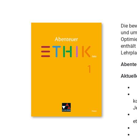
Die be
und umf
Optimie
enthält
Lehrpla
Abente
Aktuell
B
D
k
J
e
N