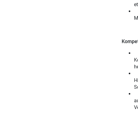
e
M
Kompete
E
K
h
D
H
S
H
a
V