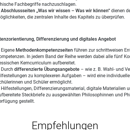
thische Fachbegriffe nachzuschlagen.
Abschlussseiten „Was wir wissen – Was wir können“
dienen de
öglichkeiten, die zentralen Inhalte des Kapitels zu überprüfen.
nzorientierung, Differenzierung und digitales Angebot
igene
Methodenkompetenzseiten
führen zur schrittweisen En
ompetenzen. In jedem Band der Reihe werden dabei alle fünf K
essischen Kerncurriculum aufbereitet.
urch
differenzierte Übungsangebote
– wie z. B. Wahl- und V
ilfestellungen zu komplexeren Aufgaben – wird eine individuell
chülerinnen und Schüler ermöglicht.
ilfestellungen, Differenzierungsmaterial, digitale Materialien
ufbereitete Steckbriefe zu ausgewählten Philosophinnen und P
erfügung gestellt.
Empfehlungen