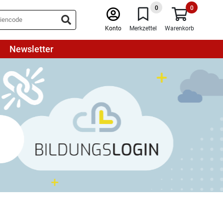
0
0
Konto
Merkzettel
Warenkorb
Newsletter
Ab sofort im
BILDUNGSLOGIN: click &
teach
Ein Login – alles drin! Unser digitales
Lehrermaterial click & teach ist ab
sofort im BILDUNGSLOGIN verfügbar.