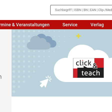
rmine & Veranstaltungen
Service
Verlag
hte
Mathematik
en
haftslehre
Naturwissenschaften/NuT
r
IN
sch
Physik
tik/Medienbildung
Politik
sch
Religion
Spanisch
Wirtschaft