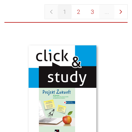
1
2
3
...