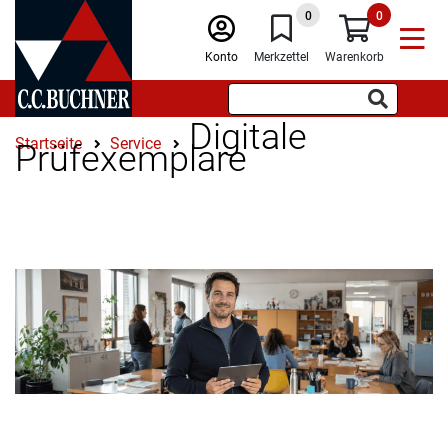
0
0
Konto
Merkzettel
Warenkorb
Digitale
Startseite
Service
Prüfexemplare