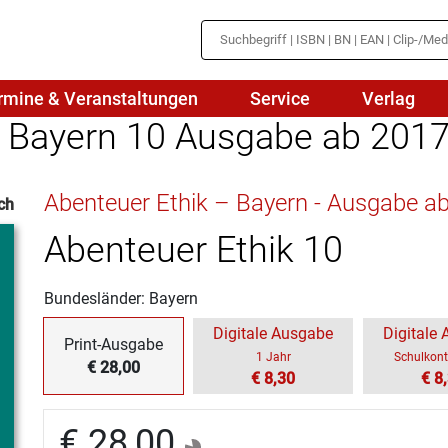
rmine & Veranstaltungen
Service
Verlag
k Bayern 10 Ausgabe ab 201
hte
Mathematik
Abenteuer Ethik – Bayern - Ausgabe a
ch
en
haftslehre
Naturwissenschaften/NuT
r
Abenteuer Ethik 10
IN
sch
Physik
Bundesländer: Bayern
tik/Medienbildung
Politik
Digitale Ausgabe
Digitale
Print-Ausgabe
sch
Religion
1 Jahr
Schulkont
€ 28,00
€ 8,30
€ 8
Spanisch
€ 28,00
Wirtschaft