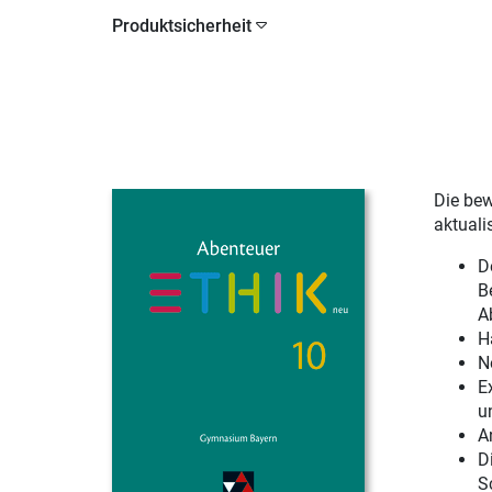
Produktsicherheit
Die be
aktualis
D
B
A
H
N
E
u
A
D
S