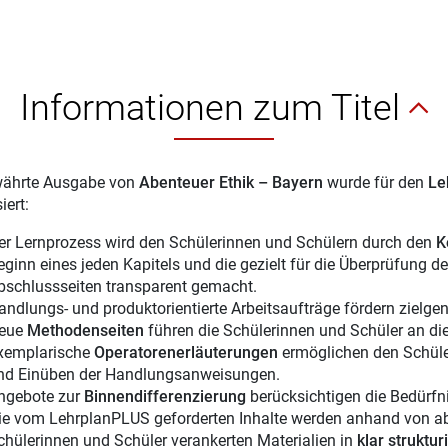
Informationen zum Titel
währte Ausgabe von
Abenteuer Ethik – Bayern
wurde für den
Le
iert:
er Lernprozess wird den Schülerinnen und Schülern durch den
K
eginn eines jeden Kapitels und die gezielt für die Überprüfung
bschlussseiten transparent gemacht.
andlungs- und produktorientierte Arbeitsaufträge fördern zielg
eue
Methodenseiten
führen die Schülerinnen und Schüler an di
xemplarische
Operatorenerläuterungen
ermöglichen den Schüler
nd Einüben der Handlungsanweisungen.
ngebote zur
Binnendifferenzierung
berücksichtigen die Bedürfn
ie vom LehrplanPLUS geforderten Inhalte werden anhand von ab
chülerinnen und Schüler verankerten Materialien in
klar struktur