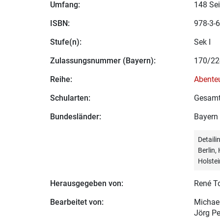
Umfang:
148 Sei
ISBN:
978-3-6
Stufe(n):
Sek I
Zulassungsnummer (Bayern):
170/22
Reihe:
Abenteu
Schularten:
Gesamt
Bundesländer:
Bayern
Detail
Berlin
Holstei
Herausgegeben von:
René To
Bearbeitet von:
Michael
Jörg Pe