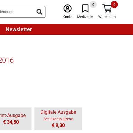
0
0
Konto
Merkzettel
Warenkorb
Newsletter
 2016
Digitale Ausgabe
rint-Ausgabe
Schulkonto Lizenz
€ 34,50
€ 9,30