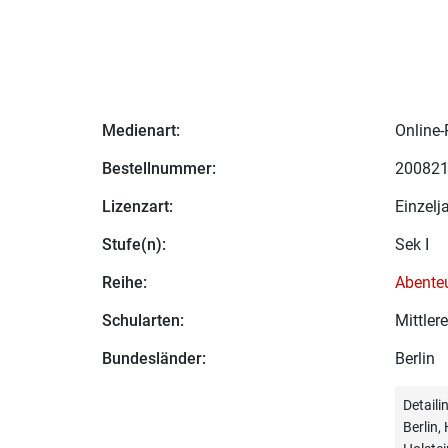
Medienart:
Online-
Bestellnummer:
20082
Lizenzart:
Einzelj
Stufe(n):
Sek I
Reihe:
Abenteu
Schularten:
Mittle
Bundesländer:
Berlin
Detail
Berlin