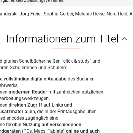
n gibt es kein Zulassungsverfahren.
Danderski
, Jörg Freier, Sophia Gerber, Melanie Heise, Nora Held
Informationen zum Titel
digitalen Schulbücher heißen "click & study" und
Ihren Schülerinnen und Schülern:
ie
vollständige digitale Ausgabe
des Buchner-
ehrwerks,
inen
modernen Reader
mit zahlreichen nützlichen
earbeitungswerkzeugen,
inen
direkten Zugriff auf Links und
usatzmaterialien
, die in der Printausgabe über
ediencodes zugänglich sind,
ine
flexible Nutzung auf verschiedenen
ndgeräten
(PCs, Macs, Tablets)
online und auch