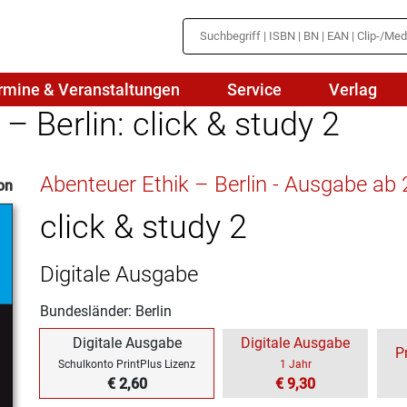
rmine & Veranstaltungen
Service
Verlag
– Berlin: click & study 2
hte
Mathematik
Abenteuer Ethik – Berlin - Ausgabe ab
on
en
haftslehre
Naturwissenschaften/NuT
r
click & study 2
IN
sch
Physik
Digitale Ausgabe
tik/Medienbildung
Politik
Bundesländer: Berlin
sch
Religion
Digitale Ausgabe
Digitale Ausgabe
P
Spanisch
Schulkonto PrintPlus Lizenz
1 Jahr
€ 2,60
€ 9,30
Wirtschaft