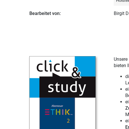
Holstei
Bearbeitet von:
Birgit 
Unsere 
bieten 
d
L
e
B
e
Z
M
e
E