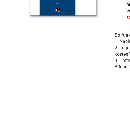
of
V
s
So funk
1. Nach
2. Lege
kostenf
3. Unte
Bücher"