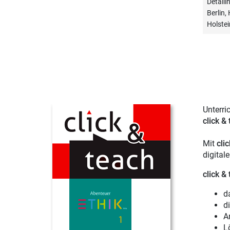
Detail
Berlin
Holstei
Unterri
click &
Mit
cli
digital
click &
d
d
A
L