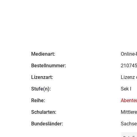
Medienart:
Online-
Bestellnummer:
21074
Lizenzart:
Lizenz 
Stufe(n):
Sek I
Reihe:
Abenteu
Schularten:
Mittle
Bundesländer:
Sachse