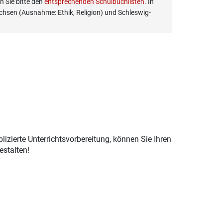
 Sie bitte den
entsprechenden Schulbuchlisten
. In
hsen (Ausnahme: Ethik, Religion) und Schleswig-
izierte Unterrichtsvorbereitung, können Sie Ihren
estalten!