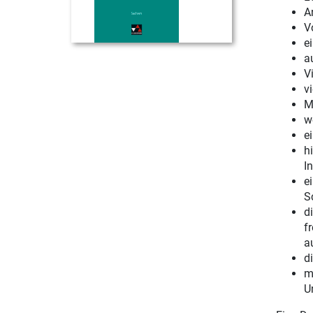
A
V
e
a
V
v
M
w
e
h
In
e
S
d
f
a
d
m
U