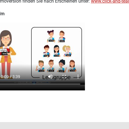
moversion finden Sie nach Erscheinen unter:
www.click-and-tea
ilm