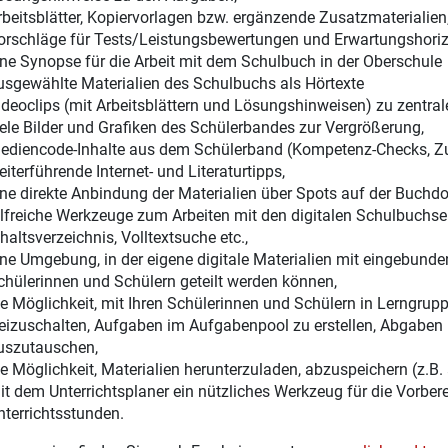
rbeitsblätter, Kopiervorlagen bzw. ergänzende Zusatzmaterialien
orschläge für Tests/Leistungsbewertungen und Erwartungshoriz
ine Synopse für die Arbeit mit dem Schulbuch in der Oberschule
usgewählte Materialien des Schulbuchs als Hörtexte
ideoclips (mit Arbeitsblättern und Lösungshinweisen) zu zentr
iele Bilder und Grafiken des Schülerbandes zur Vergrößerung,
ediencode-Inhalte aus dem Schülerband (Kompetenz-Checks, Zu
eiterführende Internet- und Literaturtipps,
ine direkte Anbindung der Materialien über Spots auf der Buchdo
ilfreiche Werkzeuge zum Arbeiten mit den digitalen Schulbuchsei
haltsverzeichnis, Volltextsuche etc.,
ine Umgebung, in der eigene digitale Materialien mit eingebunden
chülerinnen und Schülern geteilt werden können,
ie Möglichkeit, mit Ihren Schülerinnen und Schülern in Lerngru
reizuschalten, Aufgaben im Aufgabenpool zu erstellen, Abgaben 
uszutauschen,
ie Möglichkeit, Materialien herunterzuladen, abzuspeichern (z.B.
it dem Unterrichtsplaner ein nützliches Werkzeug für die Vorber
nterrichtsstunden.