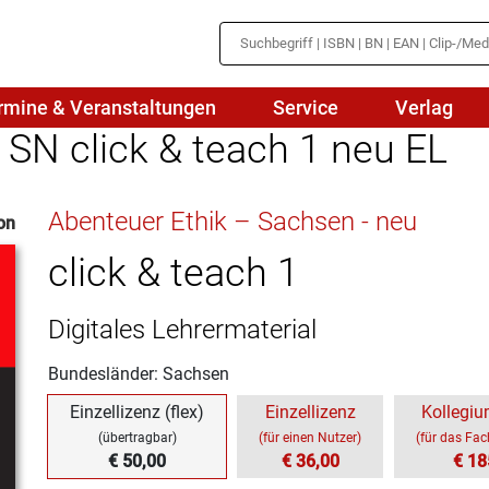
rmine & Veranstaltungen
Service
Verlag
 SN click & teach 1 neu EL
hte
Mathematik
Abenteuer Ethik – Sachsen - neu
on
en
haftslehre
Naturwissenschaften/NuT
r
click & teach 1
IN
sch
Physik
Digitales Lehrermaterial
tik/Medienbildung
Politik
Bundesländer: Sachsen
sch
Religion
Einzellizenz (flex)
Einzellizenz
Kollegiu
Spanisch
(übertragbar)
(für einen Nutzer)
(für das Fa
€ 50,00
€ 36,00
€ 18
Wirtschaft