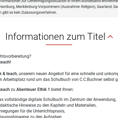
informationen zur Genehmigungssituation in Ihrem Bundesland entnehmen
, Hamburg, Mecklenburg-Vorpommern (Ausnahme: Religion), Saarland, Sac
n gibt es kein Zulassungsverfahren.
Informationen zum Titel
chtsvorbereitung?
 teach!
ck & teach
, unserem neuen Angebot für eine schnelle und unkompl
en Arbeitsplatz rund um das Schulbuch von C.C.Buchner selbst g
 teach
zu
Abenteuer Ethik 1
bietet Ihnen:
as vollständige digitale Schulbuch im Zentrum der Anwendung,
idaktische Hinweise zu den Kapiteln und Materialien,
nregungen für die Unterrichtspraxis,
ösungshinweise zu den Aufgaben,