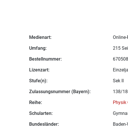
Medienart:
Online-
Umfang:
215 Sei
Bestellnummer:
67050
Lizenzart:
Einzelj
Stufe(n):
Sek II
Zulassungsnummer (Bayern):
138/18
Reihe:
Physik 
Schularten:
Gymna
Bundesländer:
Baden-