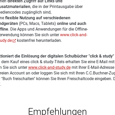
inen
direkten Zugriff auf Links und
usatzmaterialien
, die in der Printausgabe über
ediencodes zugänglich sind,
ine
flexible Nutzung auf verschiedenen
ndgeräten
(PCs, Macs, Tablets)
online und auch
fline
. Die Apps und Anwendungen für die Offline-
erwendung können Sie sich unter
www.click-and-
tudy.de
kostenfrei herunterladen.
tioniert die Einlösung der digitalen Schulbücher "click & study"
 dem Kauf eines click & study-Titels erhalten Sie eine E-Mail mi
n Sie sich unter
www.click-and-study.de
mit Ihrer E-Mail-Adress
reien Account an oder loggen Sie sich mit Ihren C.C.Buchner-Zu
r "Buch freischalten" können Sie Ihren Freischaltcode eingeben.
.
Empfehlungen