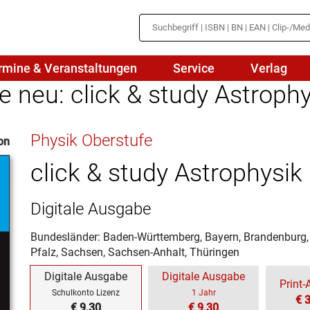
rmine & Veranstaltungen
Service
Verlag
e neu: click & study Astrophy
hte
Mathematik
Physik Oberstufe
on
en
haftslehre
Naturwissenschaften/NuT
r
click & study Astrophysik
IN
sch
Physik
Digitale Ausgabe
tik/Medienbildung
Politik
Bundesländer: Baden-Württemberg, Bayern, Brandenburg
sch
Religion
Pfalz, Sachsen, Sachsen-Anhalt, Thüringen
Spanisch
Digitale Ausgabe
Digitale Ausgabe
Print
Schulkonto Lizenz
1 Jahr
€ 
€ 9,30
Wirtschaft
€ 9,30