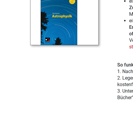
e
Z
M
e
E
of
V
s
So funk
1. Nach
2. Lege
kostenf
3. Unte
Bücher"