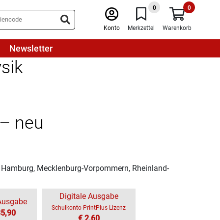
0
0
Konto
Merkzettel
Warenkorb
Newsletter
sik
 – neu
, Hamburg, Mecklenburg-Vorpommern, Rheinland-
Digitale Ausgabe
-Ausgabe
Schulkonto PrintPlus Lizenz
35,90
€ 2,60