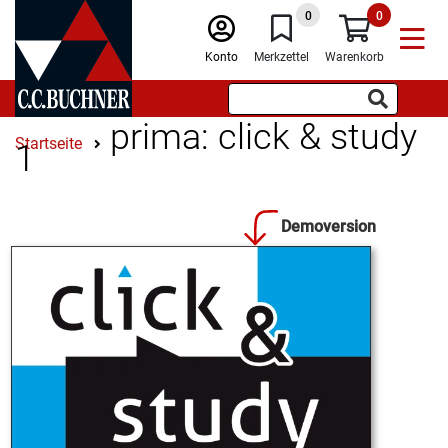
0
0
Konto
Merkzettel
Warenkorb
prima: click & study
Startseite
1
Demoversion