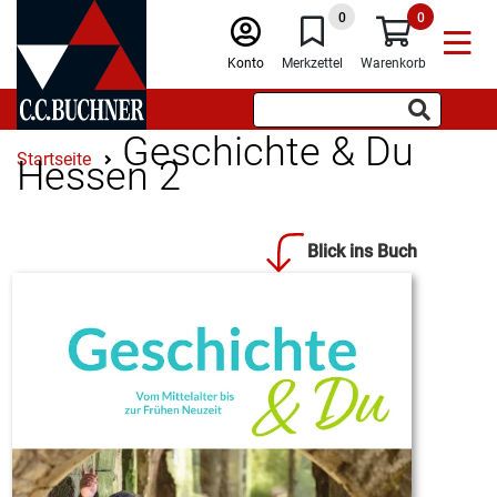
0
0
Konto
Merkzettel
Warenkorb
Geschichte & Du
Startseite
Hessen 2
Blick ins Buch