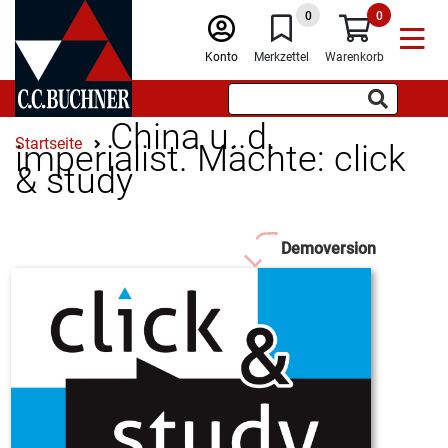
0
0
Konto
Merkzettel
Warenkorb
China u. d.
Startseite
imperialist. Mächte: click
& study
Demoversion