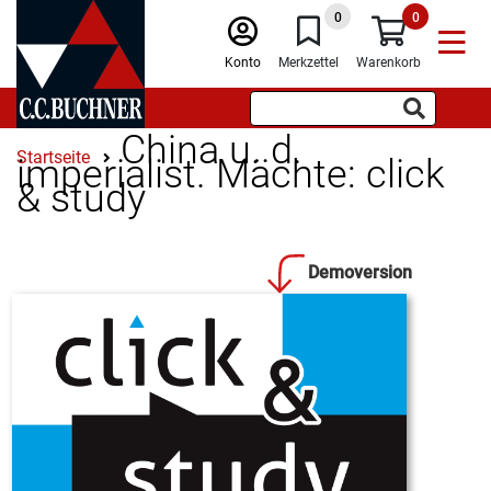
0
0
Konto
Merkzettel
Warenkorb
China u. d.
Startseite
imperialist. Mächte: click
& study
Demoversion