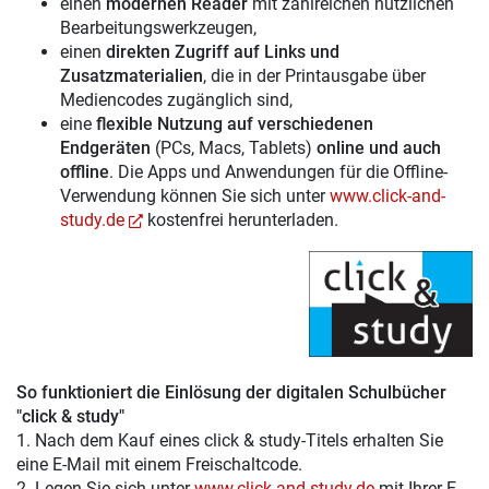
einen
modernen Reader
mit zahlreichen nützlichen
Bearbeitungswerkzeugen,
einen
direkten Zugriff auf Links und
Zusatzmaterialien
, die in der Printausgabe über
Mediencodes zugänglich sind,
eine
flexible Nutzung auf verschiedenen
Endgeräten
(PCs, Macs, Tablets)
online und auch
offline
. Die Apps und Anwendungen für die Offline-
Verwendung können Sie sich unter
www.click-and-
study.de
kostenfrei herunterladen.
So funktioniert die Einlösung der digitalen Schulbücher
"click & study"
1. Nach dem Kauf eines click & study-Titels erhalten Sie
eine E-Mail mit einem Freischaltcode.
2. Legen Sie sich unter
www.click-and-study.de
mit Ihrer E-