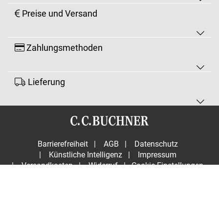
Preise und Versand
Zahlungsmethoden
Lieferung
Barrierefreiheit
|
AGB
|
Datenschutz
|
Künstliche Intelligenz
|
Impressum
|
Versandkosten
|
Widerruf
|
Cookie-Einstellungen
Vertrag widerrufen
© Copyright 2026 C.C.Buchner Verlag GmbH & Co. KG. All
Rights Reserved