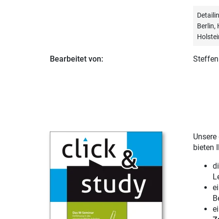
Detail
Berlin
Holstei
Bearbeitet von:
Steffen
Unsere 
bieten 
d
L
e
B
e