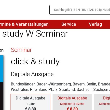
rmine & Veranstaltungen
Service
Verlag
& study W-Seminar
hte
Mathematik
Seminar
on
en
haftslehre
Naturwissenschaften/NuT
r
click & study
IN
sch
Physik
Digitale Ausgabe
tik/Medienbildung
Politik
Bundesländer: Baden-Württemberg, Bayern, Berlin, Brand
sch
Religion
Westfalen, Rheinland-Pfalz, Saarland, Sachsen, Sachsen-
Spanisch
Digitale Ausgabe
Digitale Ausgabe
Dig
1 Jahr
Schulkonto Lizenz
Schulko
€ 8,30
Wirtschaft
€ 8,30