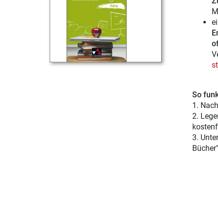
Z
M
e
E
of
V
s
So funk
1. Nach
2. Lege
kostenf
3. Unte
Bücher"