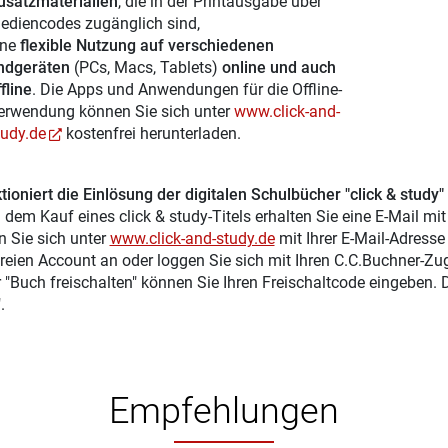
usatzmaterialien
, die in der Printausgabe über
ediencodes zugänglich sind,
ine
flexible Nutzung auf verschiedenen
ndgeräten
(PCs, Macs, Tablets)
online und auch
fline
. Die Apps und Anwendungen für die Offline-
erwendung können Sie sich unter
www.click-and-
tudy.de
kostenfrei herunterladen.
tioniert die Einlösung der digitalen Schulbücher "click & study"
 dem Kauf eines click & study-Titels erhalten Sie eine E-Mail mi
n Sie sich unter
www.click-and-study.de
mit Ihrer E-Mail-Adress
reien Account an oder loggen Sie sich mit Ihren C.C.Buchner-Zu
r "Buch freischalten" können Sie Ihren Freischaltcode eingeben.
.
Empfehlungen