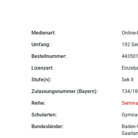
Medienart:
Online-
Umfang:
192 Sei
Bestellnummer:
44350
Lizenzart:
Einzelj
Stufe(n):
Sek II
Zulassungsnummer (Bayern):
134/18
Reihe:
Semina
Schularten:
Gymna
Bundesländer:
Baden-W
Saarlan