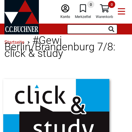
0
0
Konto
Merkzettel
Warenkorb
#Gewi
Startseite
Berlin/Brandenburg 7/8:
click & study