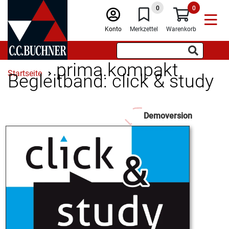
0
0
Konto
Merkzettel
Warenkorb
prima.kompakt
Startseite
Begleitband: click & study
Demoversion