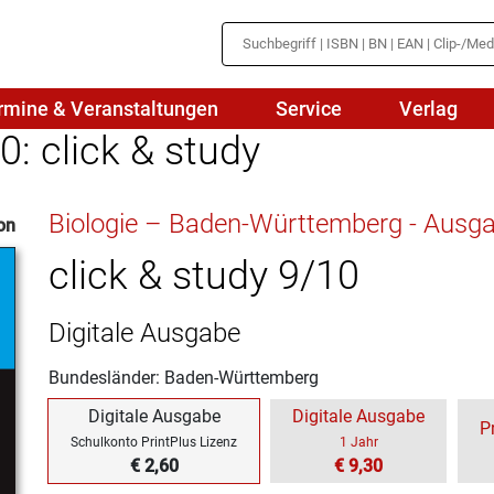
rmine & Veranstaltungen
Service
Verlag
0: click & study
hte
Mathematik
Biologie – Baden-Württemberg - Ausg
on
en
haftslehre
Naturwissenschaften/NuT
r
click & study 9/10
IN
sch
Physik
Digitale Ausgabe
tik/Medienbildung
Politik
Bundesländer: Baden-Württemberg
sch
Religion
Digitale Ausgabe
Digitale Ausgabe
P
Spanisch
Schulkonto PrintPlus Lizenz
1 Jahr
€ 2,60
€ 9,30
Wirtschaft