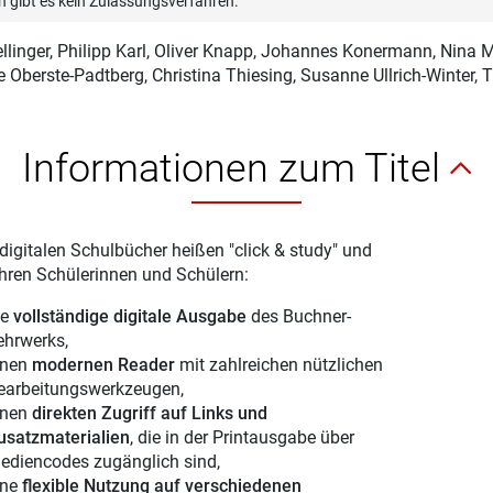
n gibt es kein Zulassungsverfahren.
llinger
, Philipp Karl, Oliver Knapp, Johannes Konermann, Nina
e Oberste-Padtberg, Christina Thiesing, Susanne Ullrich-Winter,
Informationen zum Titel
digitalen Schulbücher heißen "click & study" und
Ihren Schülerinnen und Schülern:
ie
vollständige digitale Ausgabe
des Buchner-
ehrwerks,
inen
modernen Reader
mit zahlreichen nützlichen
earbeitungswerkzeugen,
inen
direkten Zugriff auf Links und
usatzmaterialien
, die in der Printausgabe über
ediencodes zugänglich sind,
ine
flexible Nutzung auf verschiedenen