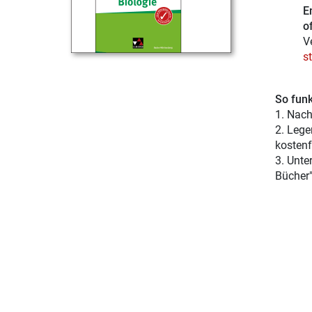
E
of
V
s
So funk
1. Nach
2. Lege
kostenf
3. Unte
Bücher"