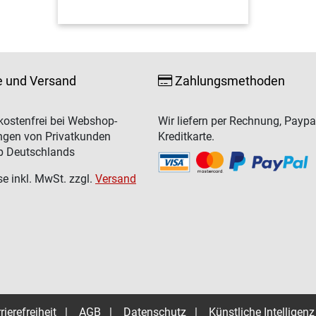
e und Versand
Zahlungsmethoden
ostenfrei bei Webshop-
Wir liefern per Rechnung, Paypa
ngen von Privatkunden
Kreditkarte.
b Deutschlands
se inkl. MwSt. zzgl.
Versand
rierefreiheit
|
AGB
|
Datenschutz
|
Künstliche Intelligenz