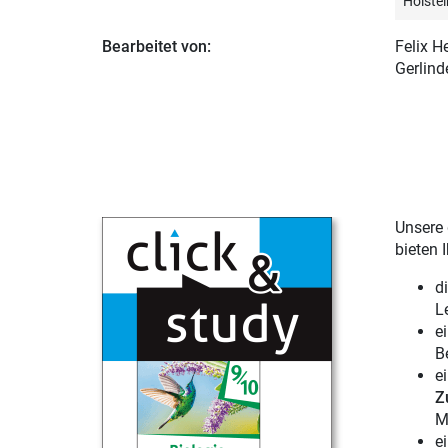
Holstei
Bearbeitet von:
Felix He
Gerlind
Unsere 
bieten 
d
L
e
B
e
Z
M
e