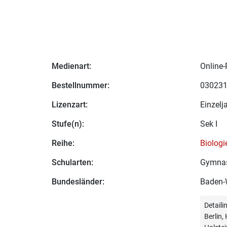
Medienart:
Online-
Bestellnummer:
03023
Lizenzart:
Einzelj
Stufe(n):
Sek I
Reihe:
Biolog
Schularten:
Gymna
Bundesländer:
Baden-
Detail
Berlin