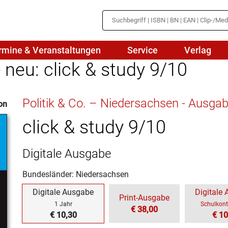
rmine & Veranstaltungen
Service
Verlag
- neu: click & study 9/10
hte
Mathematik
Politik & Co. – Niedersachsen - Ausga
on
en
haftslehre
Naturwissenschaften/NuT
r
click & study 9/10
IN
sch
Physik
Digitale Ausgabe
tik/Medienbildung
Politik
Bundesländer: Niedersachsen
sch
Religion
Digitale Ausgabe
Digitale
Print-Ausgabe
Spanisch
1 Jahr
Schulkont
€ 38,00
€ 10,30
€ 10
Wirtschaft