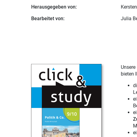
Herausgegeben von:
Kersten
Bearbeitet von:
Julia B
Unsere 
bieten 
d
L
e
B
e
Z
M
e