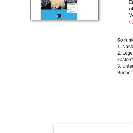
E
of
V
s
So funk
1. Nach
2. Lege
kostenf
3. Unte
Bücher"