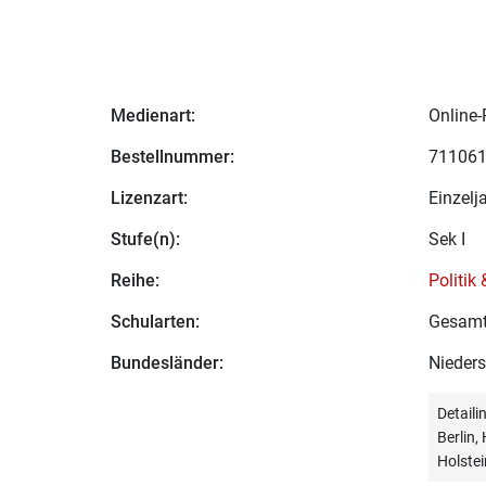
Medienart:
Online-
Bestellnummer:
71106
Lizenzart:
Einzelj
Stufe(n):
Sek I
Reihe:
Politik
Schularten:
Gesamt
Bundesländer:
Nieder
Detail
Berlin
Holstei