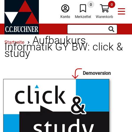
0
0
Konto
Merkzettel
Warenkorb
Aufbaukurs
Startseite
Informatik GY BW: click &
study
Demoversion