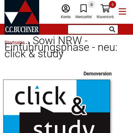
0
0
Konto
Merkzettel
Warenkorb
Sowi NRW -
Startseite
Einführungsphase - neu:
click & study
Demoversion