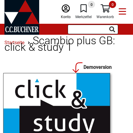
0
0
Konto
Merkzettel
Warenkorb
Scambio plus GB:
Startseite
click & study 1
Demoversion