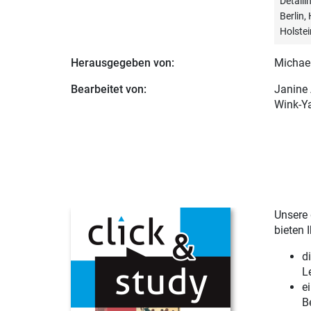
Detail
Berlin
Holstei
Herausgegeben von:
Michae
Bearbeitet von:
Janine
Wink-Ya
Unsere 
bieten 
d
L
e
B