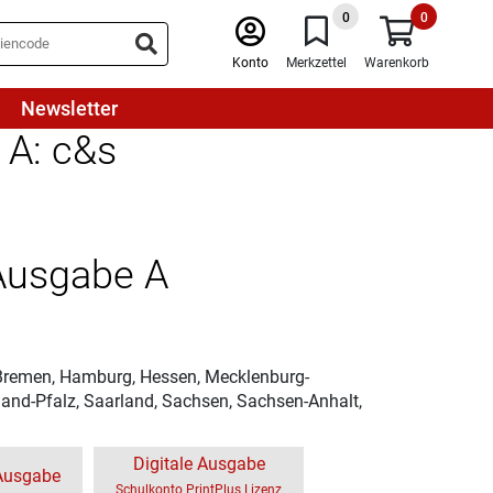
0
0
Konto
Merkzettel
Warenkorb
Newsletter
 A: c&s
 Ausgabe A
 Bremen, Hamburg, Hessen, Mecklenburg-
and-Pfalz, Saarland, Sachsen, Sachsen-Anhalt,
Digitale Ausgabe
-Ausgabe
Schulkonto PrintPlus Lizenz