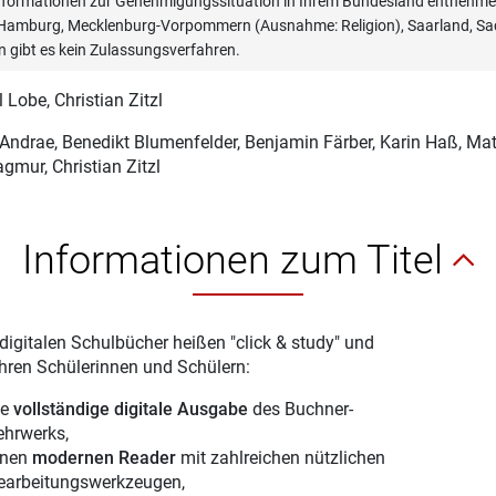
informationen zur Genehmigungssituation in Ihrem Bundesland entnehmen
, Hamburg, Mecklenburg-Vorpommern (Ausnahme: Religion), Saarland, Sac
n gibt es kein Zulassungsverfahren.
l Lobe
, Christian Zitzl
 Andrae
, Benedikt Blumenfelder, Benjamin Färber, Karin Haß, Ma
gmur, Christian Zitzl
Informationen zum Titel
digitalen Schulbücher heißen "click & study" und
Ihren Schülerinnen und Schülern:
ie
vollständige digitale Ausgabe
des Buchner-
ehrwerks,
inen
modernen Reader
mit zahlreichen nützlichen
earbeitungswerkzeugen,