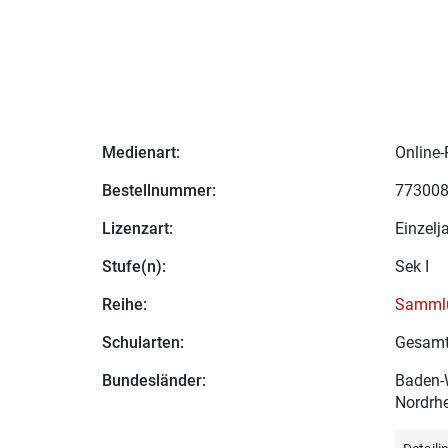
Medienart:
Online-
Bestellnummer:
77300
Lizenzart:
Einzelj
Stufe(n):
Sek I
Reihe:
Sammlu
Schularten:
Gesamt
Bundesländer:
Baden-W
Nordrhe