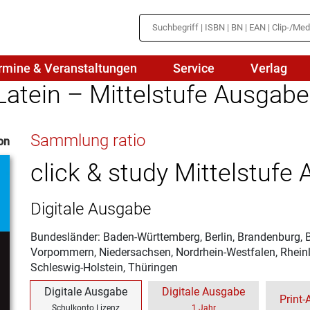
rmine & Veranstaltungen
Service
Verlag
Latein – Mittelstufe Ausgabe
hte
Mathematik
Sammlung ratio
on
en
haftslehre
Naturwissenschaften/NuT
r
click & study Mittelstufe
IN
sch
Physik
Digitale Ausgabe
tik/Medienbildung
Politik
Bundesländer: Baden-Württemberg, Berlin, Brandenburg,
sch
Religion
Vorpommern, Niedersachsen, Nordrhein-Westfalen, Rheinl
Schleswig-Holstein, Thüringen
Spanisch
Digitale Ausgabe
Digitale Ausgabe
Print
Wirtschaft
Schulkonto Lizenz
1 Jahr