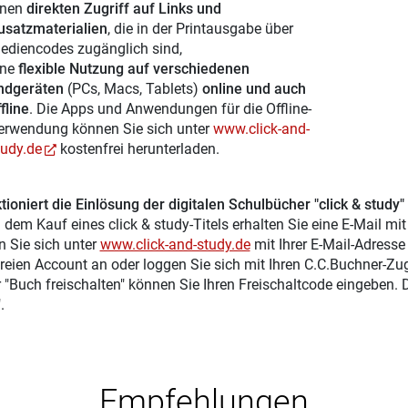
inen
direkten Zugriff auf Links und
usatzmaterialien
, die in der Printausgabe über
ediencodes zugänglich sind,
ine
flexible Nutzung auf verschiedenen
ndgeräten
(PCs, Macs, Tablets)
online und auch
fline
. Die Apps und Anwendungen für die Offline-
erwendung können Sie sich unter
www.click-and-
tudy.de
kostenfrei herunterladen.
tioniert die Einlösung der digitalen Schulbücher "click & study"
 dem Kauf eines click & study-Titels erhalten Sie eine E-Mail mi
n Sie sich unter
www.click-and-study.de
mit Ihrer E-Mail-Adress
reien Account an oder loggen Sie sich mit Ihren C.C.Buchner-Zu
r "Buch freischalten" können Sie Ihren Freischaltcode eingeben.
.
Empfehlungen