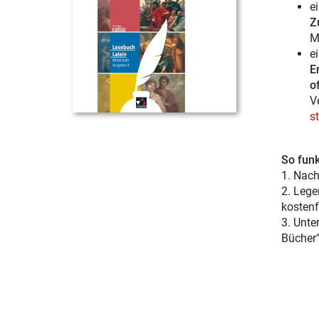
e
Z
M
e
E
of
V
s
So funk
1. Nach
2. Lege
kostenf
3. Unte
Bücher"