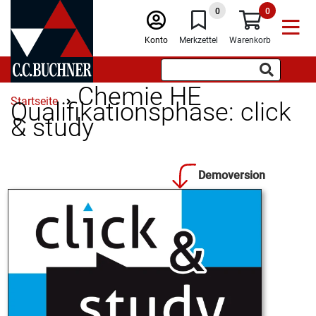
0
0
Konto
Merkzettel
Warenkorb
Chemie HE
Startseite
Qualifikationsphase: click
& study
Demoversion