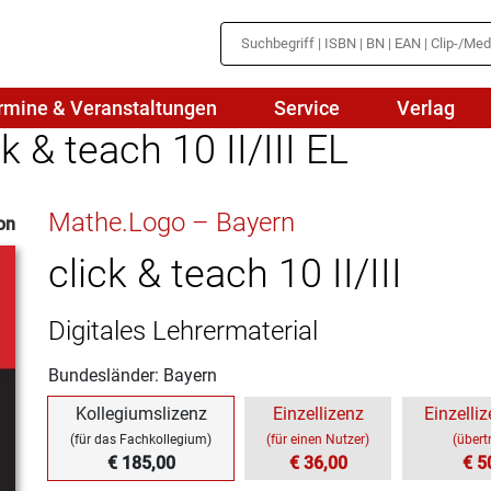
rmine & Veranstaltungen
Service
Verlag
 & teach 10 II/III EL
hte
Mathematik
Mathe.Logo – Bayern
on
en
haftslehre
Naturwissenschaften/NuT
r
click & teach 10 II/III
IN
sch
Physik
Digitales Lehrermaterial
tik/Medienbildung
Politik
Bundesländer: Bayern
sch
Religion
Kollegiumslizenz
Einzellizenz
Einzelliz
Spanisch
(für das Fachkollegium)
(für einen Nutzer)
(übert
€ 185,00
€ 36,00
€ 5
Wirtschaft