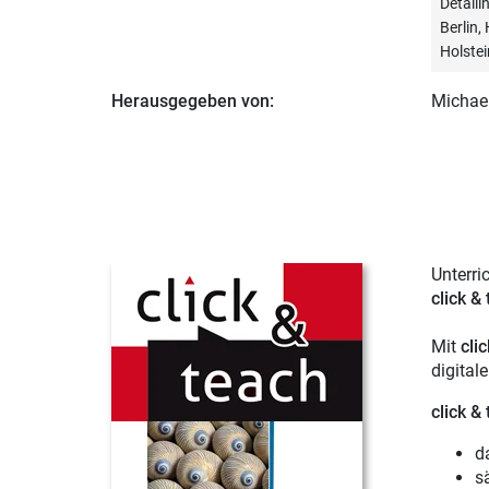
Detail
Berlin
Holstei
Herausgegeben von:
Michael
Unterri
click &
Mit
cli
digital
click &
d
s