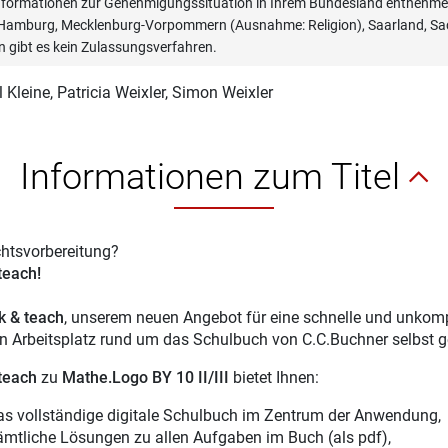
informationen zur Genehmigungssituation in Ihrem Bundesland entnehmen
, Hamburg, Mecklenburg-Vorpommern (Ausnahme: Religion), Saarland, Sac
n gibt es kein Zulassungsverfahren.
 Kleine
, Patricia Weixler, Simon Weixler
Informationen zum Titel
chtsvorbereitung?
 teach!
ck & teach
, unserem neuen Angebot für eine schnelle und unkompl
en Arbeitsplatz rund um das Schulbuch von C.C.Buchner selbst g
 teach
zu
Mathe.Logo BY 10 II/III
bietet Ihnen:
as vollständige digitale Schulbuch im Zentrum der Anwendung,
ämtliche Lösungen zu allen Aufgaben im Buch (als pdf),