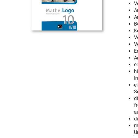
V
A
A
B
K
V
V
E
A
e
h
In
e
S
d
f
a
d
m
U