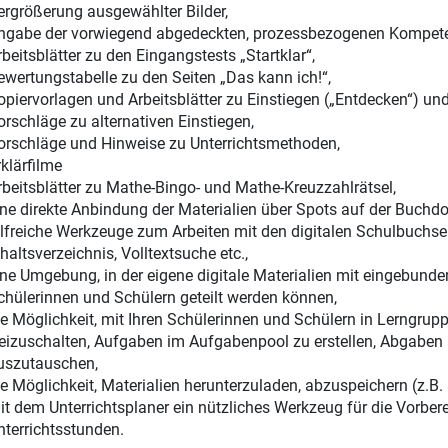
ergrößerung ausgewählter Bilder,
ngabe der vorwiegend abgedeckten, prozessbezogenen Kompeten
rbeitsblätter zu den Eingangstests „Startklar“,
ewertungstabelle zu den Seiten „Das kann ich!“,
opiervorlagen und Arbeitsblätter zu Einstiegen („Entdecken“) un
orschläge zu alternativen Einstiegen,
orschläge und Hinweise zu Unterrichtsmethoden,
rklärfilme
rbeitsblätter zu Mathe-Bingo- und Mathe-Kreuzzahlrätsel,
ine direkte Anbindung der Materialien über Spots auf der Buchdo
ilfreiche Werkzeuge zum Arbeiten mit den digitalen Schulbuchsei
haltsverzeichnis, Volltextsuche etc.,
ine Umgebung, in der eigene digitale Materialien mit eingebunden
chülerinnen und Schülern geteilt werden können,
ie Möglichkeit, mit Ihren Schülerinnen und Schülern in Lerngru
reizuschalten, Aufgaben im Aufgabenpool zu erstellen, Abgaben 
uszutauschen,
ie Möglichkeit, Materialien herunterzuladen, abzuspeichern (z.B.
it dem Unterrichtsplaner ein nützliches Werkzeug für die Vorber
nterrichtsstunden.