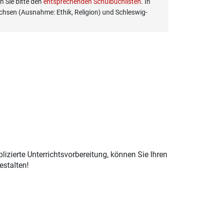
 Sie bitte den
entsprechenden Schulbuchlisten
. In
hsen (Ausnahme: Ethik, Religion) und Schleswig-
izierte Unterrichtsvorbereitung, können Sie Ihren
estalten!