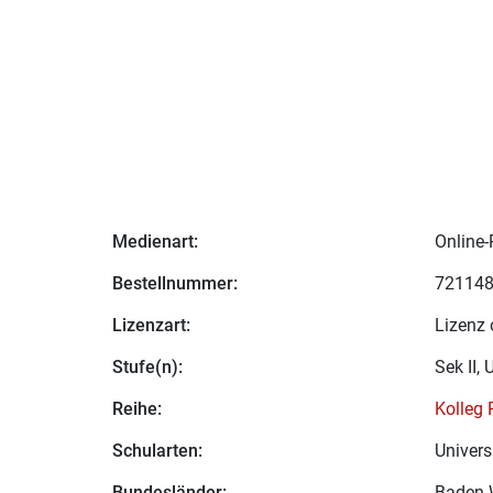
Medienart:
Online-
Bestellnummer:
72114
Lizenzart:
Lizenz 
Stufe(n):
Sek II, 
Reihe:
Kolleg 
Schularten:
Univer
Bundesländer:
Baden-