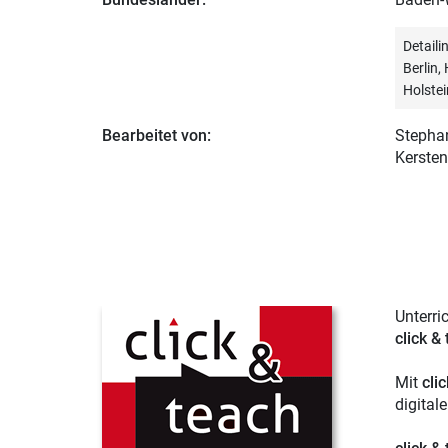
Detail
Berlin
Holstei
Bearbeitet von:
Stepha
Kersten
Unterri
click &
Mit
cli
digital