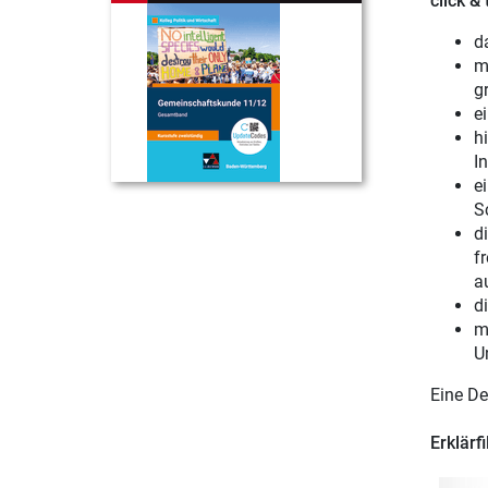
click &
d
m
gr
e
h
In
e
S
d
f
a
d
m
U
Eine De
Erklärf