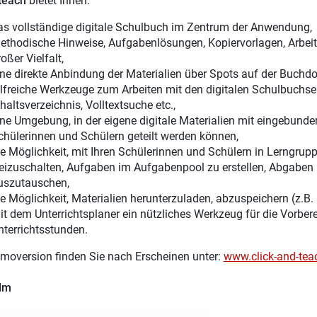
 teach
bietet Ihnen:
as vollständige digitale Schulbuch im Zentrum der Anwendung,
ethodische Hinweise, Aufgabenlösungen, Kopiervorlagen, Arbeitsb
oßer Vielfalt,
ine direkte Anbindung der Materialien über Spots auf der Buchdo
ilfreiche Werkzeuge zum Arbeiten mit den digitalen Schulbuchsei
haltsverzeichnis, Volltextsuche etc.,
ine Umgebung, in der eigene digitale Materialien mit eingebunden
chülerinnen und Schülern geteilt werden können,
ie Möglichkeit, mit Ihren Schülerinnen und Schülern in Lerngru
reizuschalten, Aufgaben im Aufgabenpool zu erstellen, Abgaben 
uszutauschen,
ie Möglichkeit, Materialien herunterzuladen, abzuspeichern (z.B.
it dem Unterrichtsplaner ein nützliches Werkzeug für die Vorber
nterrichtsstunden.
moversion finden Sie nach Erscheinen unter:
www.click-and-tea
ilm