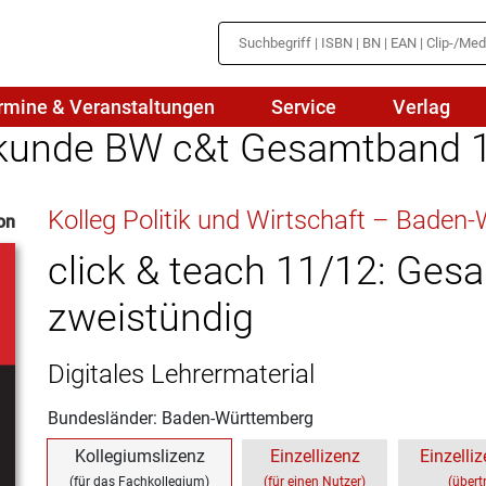
rmine & Veranstaltungen
Service
Verlag
kunde BW c&t Gesamtband 1
hte
Mathematik
Kolleg Politik und Wirtschaft – Bade
on
en
haftslehre
Naturwissenschaften/NuT
r
click & teach 11/12: Ges
IN
sch
Physik
zweistündig
tik/Medienbildung
Politik
Digitales Lehrermaterial
sch
Religion
Bundesländer: Baden-Württemberg
Spanisch
Kollegiumslizenz
Einzellizenz
Einzelliz
Wirtschaft
(für das Fachkollegium)
(für einen Nutzer)
(übert