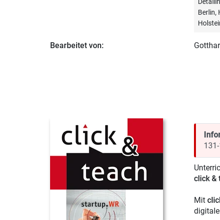
Detail
Berlin
Holstei
Bearbeitet von:
Gotthar
Info
131-
Unterri
click &
Mit
cli
digital