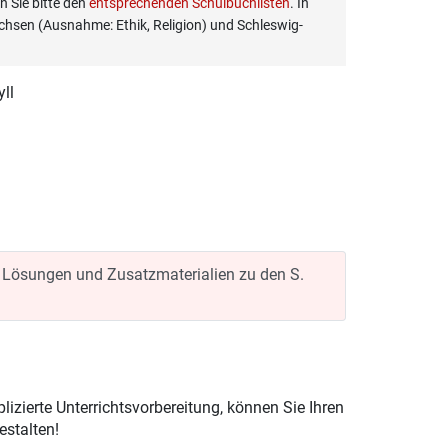
 Sie bitte den
entsprechenden Schulbuchlisten
. In
hsen (Ausnahme: Ethik, Religion) und Schleswig-
ll
r Lösungen und Zusatzmaterialien zu den S.
izierte Unterrichtsvorbereitung, können Sie Ihren
estalten!