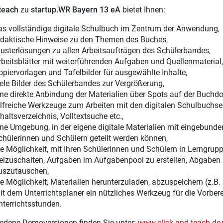
 teach
zu
startup.WR Bayern 13 eA
bietet Ihnen:
as vollständige digitale Schulbuch im Zentrum der Anwendung,
idaktische Hinweise zu den Themen des Buches,
usterlösungen zu allen Arbeitsaufträgen des Schülerbandes,
rbeitsblätter mit weiterführenden Aufgaben und Quellenmaterial,
opiervorlagen und Tafelbilder für ausgewählte Inhalte,
iele Bilder des Schülerbandes zur Vergrößerung,
ine direkte Anbindung der Materialien über Spots auf der Buchdo
ilfreiche Werkzeuge zum Arbeiten mit den digitalen Schulbuchsei
haltsverzeichnis, Volltextsuche etc.,
ine Umgebung, in der eigene digitale Materialien mit eingebunden
chülerinnen und Schülern geteilt werden können,
ie Möglichkeit, mit Ihren Schülerinnen und Schülern in Lerngru
reizuschalten, Aufgaben im Aufgabenpool zu erstellen, Abgaben 
uszutauschen,
ie Möglichkeit, Materialien herunterzuladen, abzuspeichern (z.B.
it dem Unterrichtsplaner ein nützliches Werkzeug für die Vorber
nterrichtsstunden.
edene Demoversionen finden Sie unter:
www.click-and-teach.de