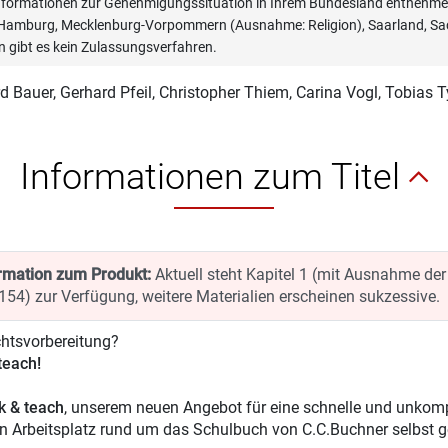
informationen zur Genehmigungssituation in Ihrem Bundesland entnehmen
, Hamburg, Mecklenburg-Vorpommern (Ausnahme: Religion), Saarland, Sac
n gibt es kein Zulassungsverfahren.
d Bauer
, Gerhard Pfeil, Christopher Thiem, Carina Vogl, Tobias Ty
Informationen zum Titel
rmation zum Produkt:
Aktuell steht Kapitel 1 (mit Ausnahme de
154) zur Verfügung, weitere Materialien erscheinen sukzessive.
chtsvorbereitung?
 teach!
ck & teach
, unserem neuen Angebot für eine schnelle und unkompl
en Arbeitsplatz rund um das Schulbuch von C.C.Buchner selbst g