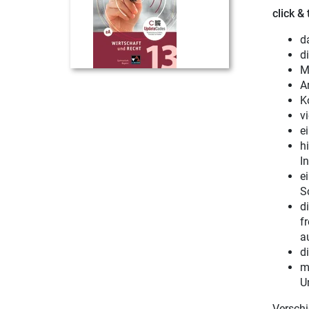
click &
d
d
M
A
K
v
e
h
In
e
S
d
f
a
d
m
U
Verschi