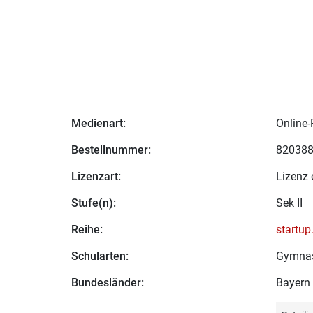
Medienart:
Online-
Bestellnummer:
82038
Lizenzart:
Lizenz 
Stufe(n):
Sek II
Reihe:
startu
Schularten:
Gymna
Bundesländer:
Bayern