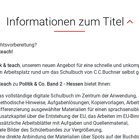
Informationen zum Titel
chtsvorbereitung?
 teach!
ck & teach
, unserem neuen Angebot für eine schnelle und unkompl
en Arbeitsplatz rund um das Schulbuch von C.C.Buchner selbst g
 teach
zu
Politik & Co. Band 2 - Hessen
bietet Ihnen:
as vollständige digitale Schulbuch im Zentrum der Anwendung,
ethodische Hinweise, Aufgabenlösungen, Kopiervorlagen, Arbeits
ifferenzierung ausgewählter Materialien für einen sprachsensible
usatzkapitel über die Entstehung der EU, das Arbeiten im EU-Bin
usätzliche Arbeitsblätter mit Aufgaben und Quellenmaterial,
iele Bilder des Schülerbandes zur Vergrößerung,
ine direkte Anbindung der Materialien über Spots auf der Buchdo