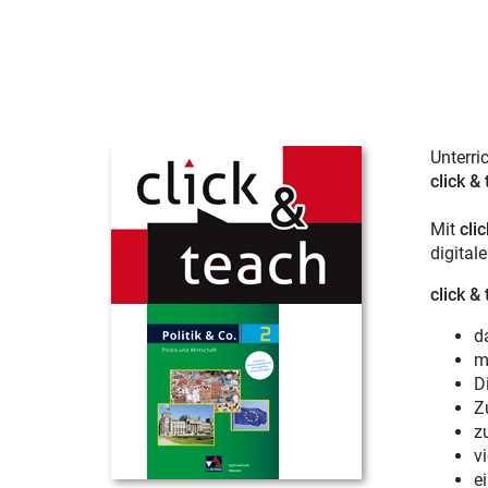
Unterri
click &
Mit
cli
digital
click &
d
m
D
Z
z
v
e