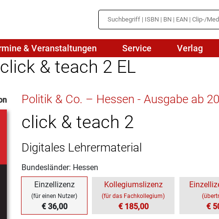
rmine & Veranstaltungen
Service
Verlag
 click & teach 2 EL
hte
Mathematik
Politik & Co. – Hessen - Ausgabe ab 2
on
en
haftslehre
Naturwissenschaften/NuT
r
click & teach 2
IN
sch
Physik
Digitales Lehrermaterial
tik/Medienbildung
Politik
Bundesländer: Hessen
sch
Religion
Einzellizenz
Kollegiumslizenz
Einzelliz
Spanisch
(für einen Nutzer)
(für das Fachkollegium)
(übert
€ 36,00
€ 185,00
€ 5
Wirtschaft