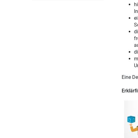
h
In
e
S
d
f
a
d
m
U
Eine De
Erklärf