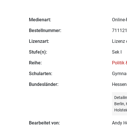
Medienart:
Online-
Bestellnummer:
71112
Lizenzart:
Lizenz 
Stufe(n):
Sek I
Reihe:
Politik
Schularten:
Gymna
Bundesländer:
Hessen
Detail
Berlin
Holstei
Bearbeitet von:
Andy H