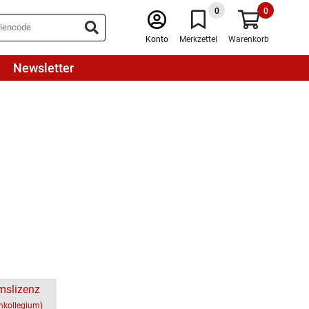
0
0
Konto
Merkzettel
Warenkorb
Newsletter
mslizenz
chkollegium)