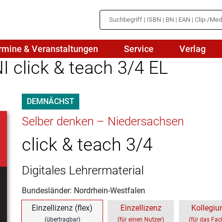
rmine & Veranstaltungen
Service
Verlag
I click & teach 3/4 EL
hte
Mathematik
DEMNÄCHST
en
haftslehre
Naturwissenschaften/NuT
r
Selber denken – Niedersachsen
IN
sch
Physik
click & teach 3/4
tik/Medienbildung
Politik
Digitales Lehrermaterial
sch
Religion
Bundesländer: Nordrhein-Westfalen
Spanisch
Einzellizenz (flex)
Einzellizenz
Kollegiu
Wirtschaft
(übertragbar)
(für einen Nutzer)
(für das Fa