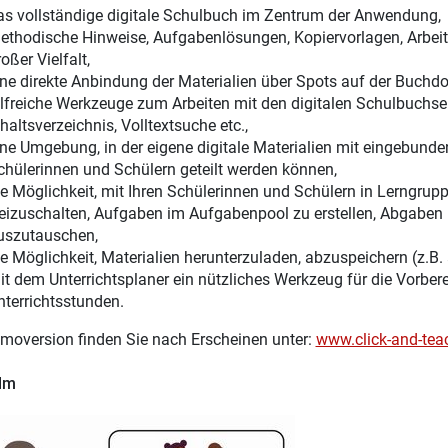
as vollständige digitale Schulbuch im Zentrum der Anwendung,
ethodische Hinweise, Aufgabenlösungen, Kopiervorlagen, Arbeitsb
oßer Vielfalt,
ine direkte Anbindung der Materialien über Spots auf der Buchdo
ilfreiche Werkzeuge zum Arbeiten mit den digitalen Schulbuchsei
haltsverzeichnis, Volltextsuche etc.,
ine Umgebung, in der eigene digitale Materialien mit eingebunden
chülerinnen und Schülern geteilt werden können,
ie Möglichkeit, mit Ihren Schülerinnen und Schülern in Lerngru
reizuschalten, Aufgaben im Aufgabenpool zu erstellen, Abgaben 
uszutauschen,
ie Möglichkeit, Materialien herunterzuladen, abzuspeichern (z.B.
it dem Unterrichtsplaner ein nützliches Werkzeug für die Vorber
nterrichtsstunden.
moversion finden Sie nach Erscheinen unter:
www.click-and-tea
ilm