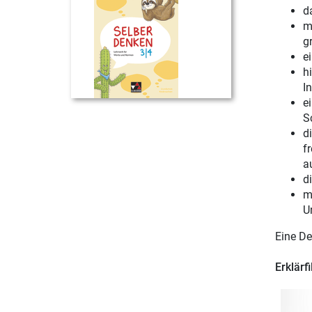
d
m
gr
e
h
In
e
S
d
f
a
d
m
U
Eine De
Erklärf