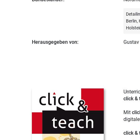
Detail
Berlin
Holstei
Herausgegeben von:
Gustav
Unterri
click &
Mit
cli
digital
click &