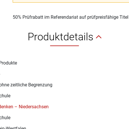
50% Prüfrabatt im Referendariat auf prüfpreisfähige Tite
Produktdetails
Produkte
5
ohne zeitliche Begrenzung
chule
 denken – Niedersachsen
chule
in-Westfalen