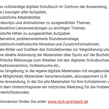
as vollständige digitale Schulbuch im Zentrum der Anwendung,
ie Lösungen aller Aufgaben,
sätzliche Arbeitsblätter,
ideoclips und Animationen zu ausgewählten Themen,
nteraktive Lernanwendungen zu wichtigen Themen,
estufte Hilfen zu ausgewählten Aufgaben,
lternative, problemorientierte Stundeneinstiege,
idaktisch-methodische Hinweise und Zusatzinformationen,
iele Bilder und Grafiken des Schülerbandes zur Vergrößerung u
ine direkte Anbindung der Materialien über Spots auf der Buchdo
ilfreiche Werkzeuge zum Arbeiten mit den digitalen Schulbuchsei
haltsverzeichnis, Volltextsuche etc.,
ine Umgebung, in der eigene digitale Materialien mit eingebunde
ie Möglichkeit, Materialien herunterzuladen, abzuspeichern (z.B.
ine Anwendung, in der Sie alle Materialien für Ihre Schülerinnen 
it dem Unterrichtsplaner ein nützliches Werkzeug für die Vorber
nterrichtsstunden.
moversion finden Sie unter:
www.click-and-teach.de