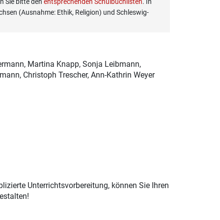
 Sie bitte den
entsprechenden Schulbuchlisten
. In
hsen (Ausnahme: Ethik, Religion) und Schleswig-
 Hermann, Martina Knapp, Sonja Leibmann,
ann, Christoph Trescher, Ann-Kathrin Weyer
izierte Unterrichtsvorbereitung, können Sie Ihren
estalten!