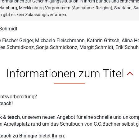
informationen zur Genehmigungssituation in Ihrem Bundesland entnehmen
, Hamburg, Mecklenburg-Vorpommern (Ausnahme: Religion), Saarland, Sac
n gibt es kein Zulassungsverfahren.
 Schmidt
 Fischer-Geiger
, Michaela Fleischmann, Kathrin Gritsch, Alina
s Schmidkonz, Sonja Schmidkonz, Margit Schmidt, Erik Schuhm
Informationen zum Titel
chtsvorbereitung?
 teach!
ck & teach
, unserem neuen Angebot für eine schnelle und unkompl
en Arbeitsplatz rund um das Schulbuch von C.C.Buchner selbst g
 teach
zu Biologie
bietet Ihnen: