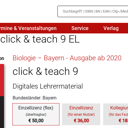
rmine & Veranstaltungen
Service
Verlag
click & teach 9 EL
hte
Mathematik
Biologie – Bayern - Ausgabe ab 2020
on
en
haftslehre
Naturwissenschaften/NuT
r
click & teach 9
IN
sch
Physik
Digitales Lehrermaterial
tik/Medienbildung
Politik
Bundesländer: Bayern
sch
Religion
Einzellizenz (flex)
Einzellizenz
Kollegiu
Spanisch
(übertragbar)
(für einen Nutzer)
(für das Fa
€ 50,00
€ 36,00
€ 18
Wirtschaft