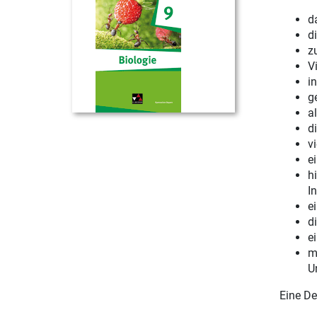
d
d
zu
V
i
g
a
d
v
e
h
In
e
d
e
m
U
Eine De