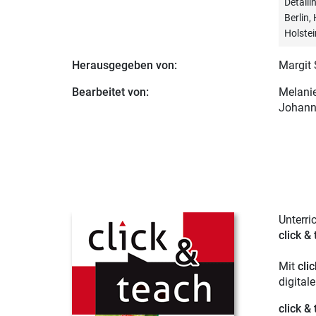
Detail
Berlin
Holstei
Herausgegeben von:
Margit
Bearbeitet von:
Melanie
Johanne
Unterri
click &
Mit
cli
digital
click &