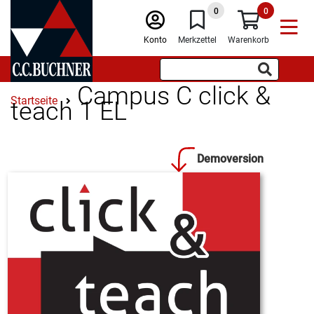
0
0
Konto
Merkzettel
Warenkorb
Campus C click &
Startseite
teach 1 EL
Demoversion