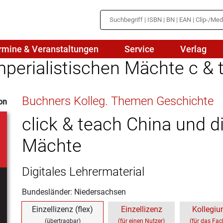
rmine & Veranstaltungen
Service
Verlag
mperialistischen Mächte c & 
hte
Mathematik
Buchners Kolleg. Themen Geschichte
on
en
haftslehre
Naturwissenschaften/NuT
r
click & teach China und d
IN
sch
Physik
Mächte
tik/Medienbildung
Politik
Digitales Lehrermaterial
sch
Religion
Bundesländer: Niedersachsen
Spanisch
Einzellizenz (flex)
Einzellizenz
Kollegiu
Wirtschaft
(übertragbar)
(für einen Nutzer)
(für das Fa