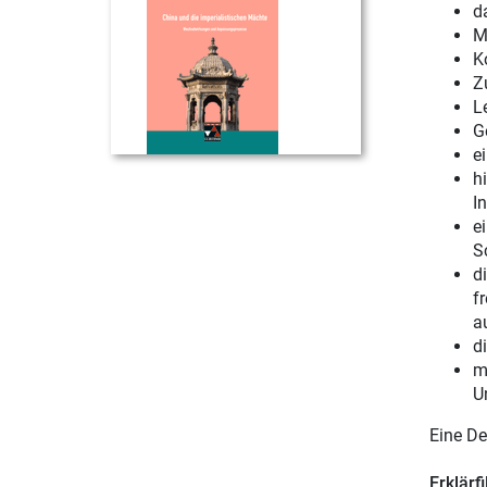
d
M
K
Z
Le
G
e
h
In
e
S
d
f
a
d
m
U
Eine De
Erklärf