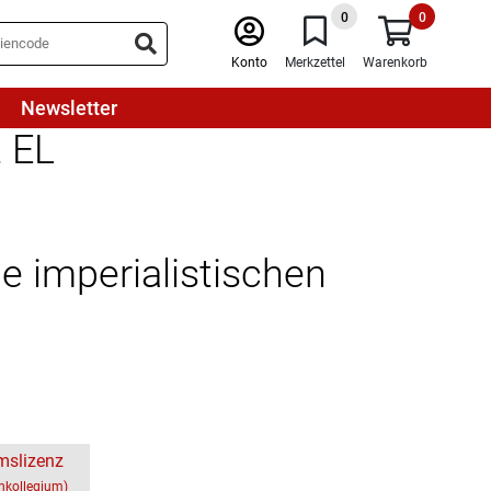
0
0
Konto
Merkzettel
Warenkorb
Newsletter
t EL
ie imperialistischen
mslizenz
chkollegium)