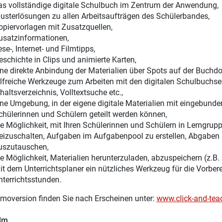
as vollständige digitale Schulbuch im Zentrum der Anwendung,
usterlösungen zu allen Arbeitsaufträgen des Schülerbandes,
opiervorlagen mit Zusatzquellen,
usatzinformationen,
se-, Internet- und Filmtipps,
eschichte in Clips und animierte Karten,
ine direkte Anbindung der Materialien über Spots auf der Buchdo
ilfreiche Werkzeuge zum Arbeiten mit den digitalen Schulbuchsei
haltsverzeichnis, Volltextsuche etc.,
ine Umgebung, in der eigene digitale Materialien mit eingebunden
chülerinnen und Schülern geteilt werden können,
ie Möglichkeit, mit Ihren Schülerinnen und Schülern in Lerngru
reizuschalten, Aufgaben im Aufgabenpool zu erstellen, Abgaben 
uszutauschen,
ie Möglichkeit, Materialien herunterzuladen, abzuspeichern (z.B.
it dem Unterrichtsplaner ein nützliches Werkzeug für die Vorber
nterrichtsstunden.
moversion finden Sie nach Erscheinen unter:
www.click-and-tea
ilm