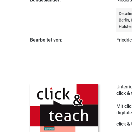
Detail
Berlin
Holstei
Bearbeitet von:
Friedri
Unterri
click &
Mit
cli
digital
click &