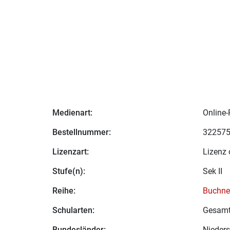
Medienart:
Online-
Bestellnummer:
32257
Lizenzart:
Lizenz 
Stufe(n):
Sek II
Reihe:
Buchne
Schularten:
Gesamt
Bundesländer:
Nieder