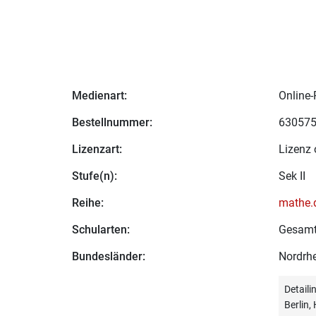
Medienart:
Online-
Bestellnummer:
63057
Lizenzart:
Lizenz 
Stufe(n):
Sek II
Reihe:
mathe.d
Schularten:
Gesamt
Bundesländer:
Nordrhe
Detail
Berlin