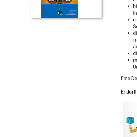
h
In
e
S
d
f
a
d
m
U
Eine De
Erklärf