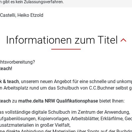
n gibt es kein Zulassungsverfahren.
Castelli
, Heiko Etzold
Informationen zum Titel
chtsvorbereitung?
 teach!
ck & teach
, unserem neuen Angebot für eine schnelle und unkompl
en Arbeitsplatz rund um das Schulbuch von C.C.Buchner selbst g
 teach
zu
mathe.delta NRW Qualifikationsphase
bietet Ihnen:
as vollständige digitale Schulbuch im Zentrum der Anwendung,
ufgabenlösungen, Kopiervorlagen, Arbeitsblätter, Erklärfilme, Ge
usatzmaterialien in großer Vielfalt,
ine direkte Anbindung der Materialien über Spots auf der Buchdo