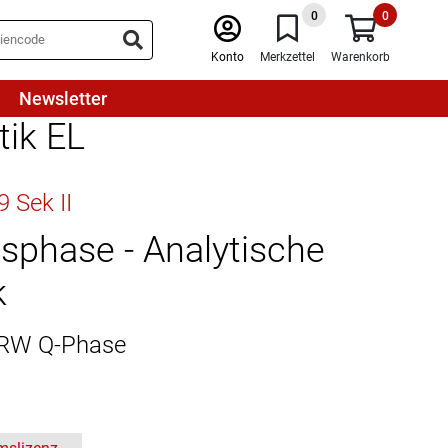
0
0
Konto
Merkzettel
Warenkorb
Newsletter
ik EL
 Sek II
nsphase - Analytische
k
 NRW Q-Phase