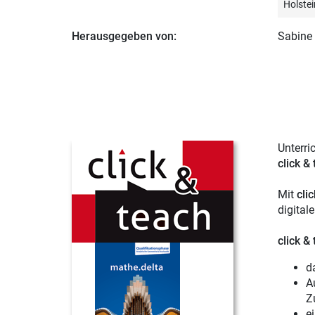
Holstei
Herausgegeben von:
Sabine 
Unterri
click &
Mit
cli
digital
click &
d
A
Z
e