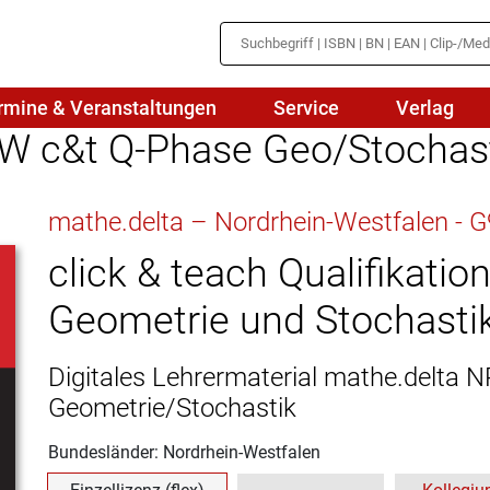
rmine & Veranstaltungen
Service
Verlag
W c&t Q-Phase Geo/Stochast
hte
Mathematik
mathe.delta – Nordrhein-Westfalen - G9
en
haftslehre
Naturwissenschaften/NuT
r
click & teach Qualifikatio
IN
sch
Physik
Geometrie und Stochasti
tik/Medienbildung
Politik
Digitales Lehrermaterial mathe.delta
sch
Religion
Geometrie/Stochastik
Spanisch
Bundesländer: Nordrhein-Westfalen
Wirtschaft