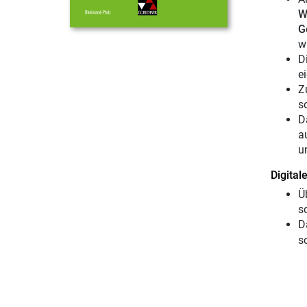
W
G
w
D
e
Z
s
D
a
u
Digital
Ü
s
D
s