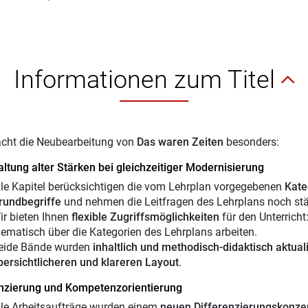
Informationen zum Titel
cht die Neubearbeitung von
Das waren Zeiten
besonders:
ltung alter Stärken bei gleichzeitiger Modernisierung
lle Kapitel berücksichtigen die vom Lehrplan vorgegebenen
Kate
rundbegriffe
und nehmen die Leitfragen des Lehrplans noch stär
ir bieten Ihnen
flexible Zugriffsmöglichkeiten
für den Unterrich
hematisch über die Kategorien des Lehrplans arbeiten.
eide Bände wurden
inhaltlich und methodisch-didaktisch aktuali
bersichtlicheren und klareren Layout
.
enzierung und Kompetenzorientierung
lle Arbeitsaufträge wurden einem
neuen Differenzierungskonze