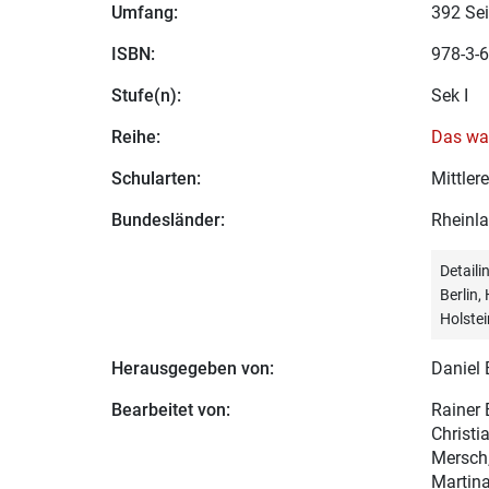
Umfang:
392 Sei
ISBN:
978-3-6
Stufe(n):
Sek I
Reihe:
Das war
Schularten:
Mittle
Bundesländer:
Rheinla
Detail
Berlin
Holstei
Herausgegeben von:
Daniel 
Bearbeitet von:
Rainer
Christi
Mersch,
Martina