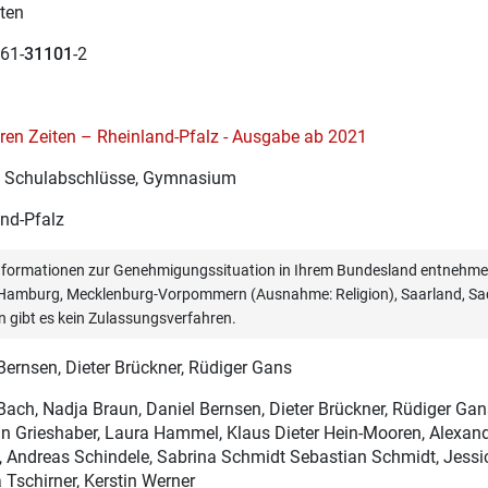
ten
61-
31101
-2
en Zeiten – Rheinland-Pfalz - Ausgabe ab 2021
re Schulabschlüsse, Gymnasium
nd-Pfalz
informationen zur Genehmigungssituation in Ihrem Bundesland entnehmen
, Hamburg, Mecklenburg-Vorpommern (Ausnahme: Religion), Saarland, Sac
n gibt es kein Zulassungsverfahren.
Bernsen
, Dieter Brückner, Rüdiger Gans
 Bach
, Nadja Braun, Daniel Bernsen, Dieter Brückner, Rüdiger Gan
an Grieshaber, Laura Hammel, Klaus Dieter Hein-Mooren, Alexan
 Andreas Schindele, Sabrina Schmidt Sebastian Schmidt, Jessi
 Tschirner, Kerstin Werner