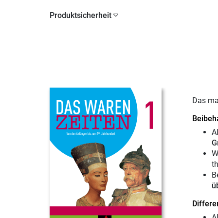
Produktsicherheit
Das ma
Beibeha
A
G
W
t
B
ü
Differ
A