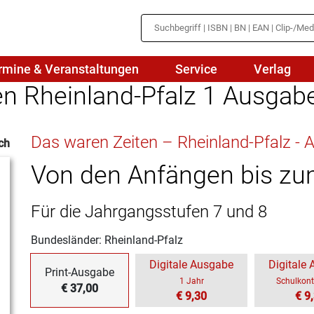
rmine & Veranstaltungen
Service
Verlag
en Rheinland-Pfalz 1 Ausgab
hte
Mathematik
Das waren Zeiten – Rheinland-Pfalz -
ch
en
haftslehre
Naturwissenschaften/NuT
r
Von den Anfängen bis zu
IN
sch
Physik
Für die Jahrgangsstufen 7 und 8
tik/Medienbildung
Politik
Bundesländer: Rheinland-Pfalz
sch
Religion
Digitale Ausgabe
Digitale
Print-Ausgabe
Spanisch
1 Jahr
Schulkont
€ 37,00
€ 9,30
€ 9
Wirtschaft