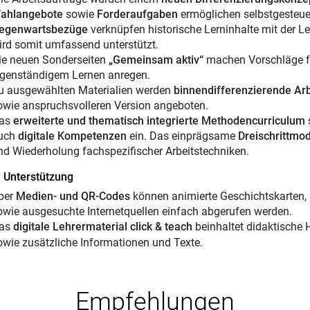
ahlangebote
sowie
Forderaufgaben
ermöglichen selbstgesteuer
egenwartsbezüge
verknüpfen historische Lerninhalte mit der 
ird somit umfassend unterstützt.
ie neuen Sonderseiten
„Gemeinsam aktiv“
machen Vorschläge 
igenständigem Lernen anregen.
u ausgewählten Materialien werden
binnendifferenzierende Arb
owie anspruchsvolleren Version angeboten.
as
erweiterte und thematisch integrierte Methodencurriculum
uch
digitale Kompetenzen
ein. Das einprägsame
Dreischrittmo
nd Wiederholung fachspezifischer Arbeitstechniken.
e Unterstützung
ber
Medien- und QR-Codes
können animierte Geschichtskarten, F
owie ausgesuchte Internetquellen einfach abgerufen werden.
as
digitale Lehrermaterial click & teach
beinhaltet didaktische H
owie zusätzliche Informationen und Texte.
Empfehlungen