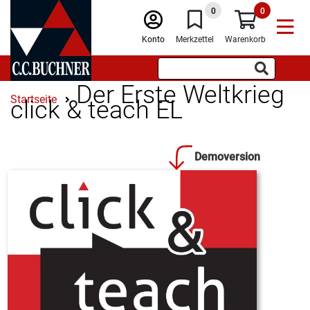
0
0
Konto
Merkzettel
Warenkorb
Der Erste Weltkrieg
Startseite
click & teach EL
Demoversion