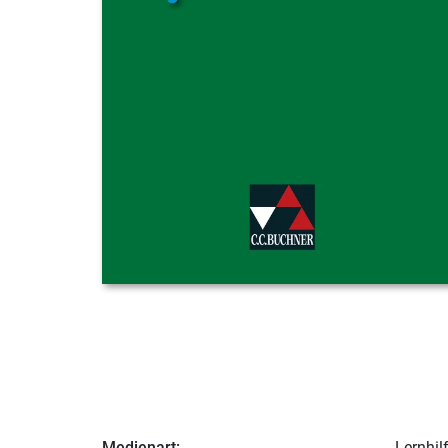
Medienart:
Lernhil