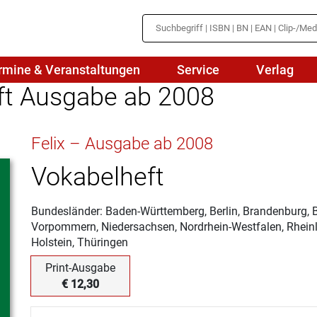
rmine & Veranstaltungen
Service
Verlag
eft Ausgabe ab 2008
hte
Mathematik
Felix – Ausgabe ab 2008
en
haftslehre
Naturwissenschaften/NuT
r
Vokabelheft
IN
sch
Physik
Bundesländer: Baden-Württemberg, Berlin, Brandenburg,
tik/Medienbildung
Politik
Vorpommern, Niedersachsen, Nordrhein-Westfalen, Rheinl
Holstein, Thüringen
sch
Religion
Print-Ausgabe
Spanisch
€ 12,30
Wirtschaft