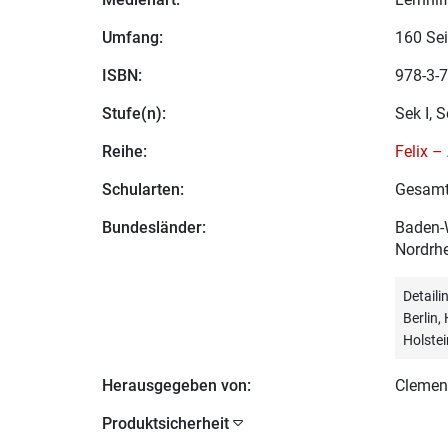
Umfang:
160 Sei
ISBN:
978-3-7
Stufe(n):
Sek I, S
Reihe:
Felix 
Schularten:
Gesamt
Bundesländer:
Baden-W
Nordrhe
Detail
Berlin
Holstei
Herausgegeben von:
Clemen
Produktsicherheit