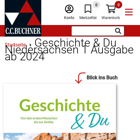
0
0
Konto
Merkzettel
Warenkorb
Geschichte & Du
Startseite
Niedersachsen 1 Ausgabe
ab 2024
Blick ins Buch