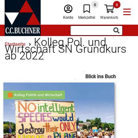
0
0
Konto
Merkzettel
Warenkorb
Kolleg Pol. und
Startseite
Wirtschaft SN Grundkurs
ab 2022
Blick ins Buch