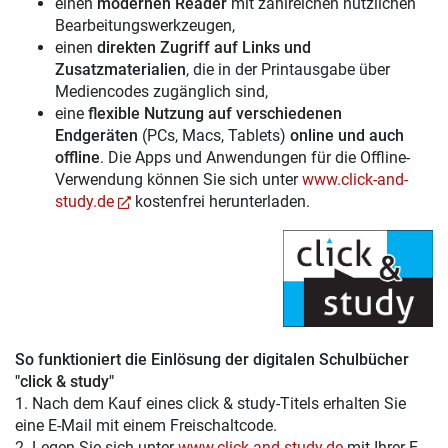
einen
modernen Reader
mit zahlreichen nützlichen
Bearbeitungswerkzeugen,
einen
direkten Zugriff auf Links und
Zusatzmaterialien
, die in der Printausgabe über
Mediencodes zugänglich sind,
eine
flexible Nutzung auf verschiedenen
Endgeräten
(PCs, Macs, Tablets)
online und auch
offline
. Die Apps und Anwendungen für die Offline-
Verwendung können Sie sich unter
www.click-and-
study.de
kostenfrei herunterladen.
So funktioniert die Einlösung der digitalen Schulbücher
"click & study"
1. Nach dem Kauf eines click & study-Titels erhalten Sie
eine E-Mail mit einem Freischaltcode.
2. Legen Sie sich unter
www.click-and-study.de
mit Ihrer E-