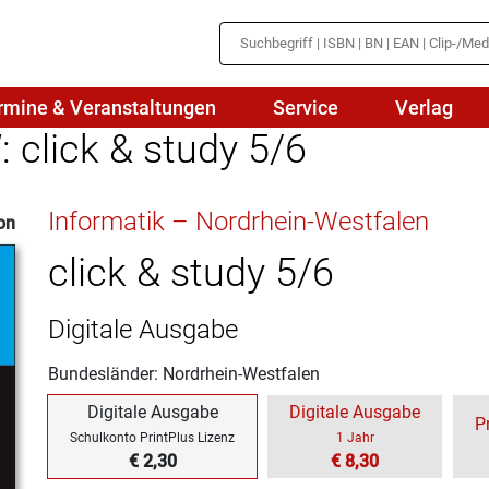
rmine & Veranstaltungen
Service
Verlag
 click & study 5/6
hte
Mathematik
Informatik – Nordrhein-Westfalen
on
en
haftslehre
Naturwissenschaften/NuT
r
click & study 5/6
IN
sch
Physik
Digitale Ausgabe
tik/Medienbildung
Politik
Bundesländer: Nordrhein-Westfalen
sch
Religion
Digitale Ausgabe
Digitale Ausgabe
P
Spanisch
Schulkonto PrintPlus Lizenz
1 Jahr
€ 2,30
€ 8,30
Wirtschaft