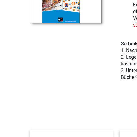
E
of
V
s
So funk
1. Nach
2. Lege
kostenf
3. Unte
Bücher"