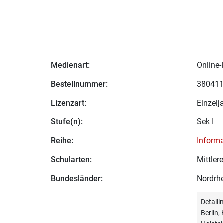
Medienart:
Online-
Bestellnummer:
38041
Lizenzart:
Einzelj
Stufe(n):
Sek I
Reihe:
Informa
Schularten:
Mittle
Bundesländer:
Nordrhe
Detail
Berlin