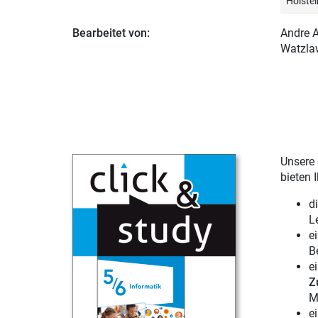
Holstei
Bearbeitet von:
Andre 
Watzlaw
Unsere 
bieten 
d
L
e
B
e
Z
M
e