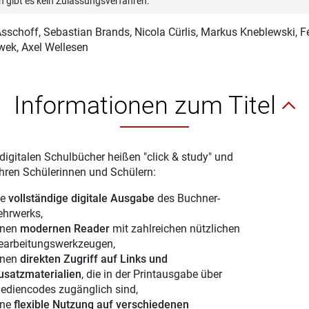
n gibt es kein Zulassungsverfahren.
Asschoff
, Sebastian Brands, Nicola Cürlis, Markus Kneblewski, F
ek, Axel Wellesen
Informationen zum Titel
digitalen Schulbücher heißen "click & study" und
Ihren Schülerinnen und Schülern:
ie
vollständige digitale Ausgabe
des Buchner-
ehrwerks,
inen
modernen Reader
mit zahlreichen nützlichen
earbeitungswerkzeugen,
inen
direkten Zugriff auf Links und
usatzmaterialien
, die in der Printausgabe über
ediencodes zugänglich sind,
ine
flexible Nutzung auf verschiedenen