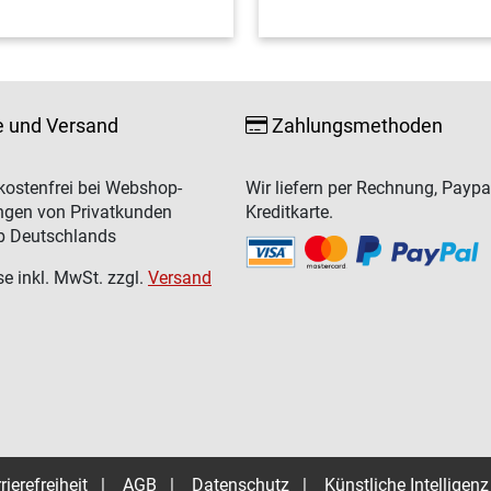
e und Versand
Zahlungsmethoden
ostenfrei bei Webshop-
Wir liefern per Rechnung, Paypa
ngen von Privatkunden
Kreditkarte.
b Deutschlands
se inkl. MwSt. zzgl.
Versand
rierefreiheit
|
AGB
|
Datenschutz
|
Künstliche Intelligenz