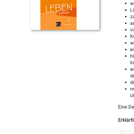
w
L
z
a
v
K
w
e
h
In
e
d
d
m
U
Eine De
Erklärf