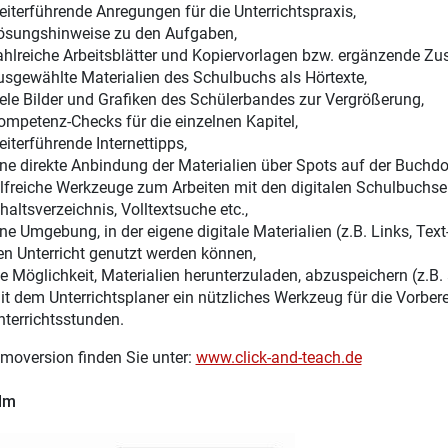
eiterführende Anregungen für die Unterrichtspraxis,
ösungshinweise zu den Aufgaben,
ahlreiche Arbeitsblätter und Kopiervorlagen bzw. ergänzende Zus
usgewählte Materialien des Schulbuchs als Hörtexte,
iele Bilder und Grafiken des Schülerbandes zur Vergrößerung,
ompetenz-Checks für die einzelnen Kapitel,
eiterführende Internettipps,
ine direkte Anbindung der Materialien über Spots auf der Buchdo
ilfreiche Werkzeuge zum Arbeiten mit den digitalen Schulbuchsei
haltsverzeichnis, Volltextsuche etc.,
ine Umgebung, in der eigene digitale Materialien (z.B. Links, Te
en Unterricht genutzt werden können,
ie Möglichkeit, Materialien herunterzuladen, abzuspeichern (z.B.
it dem Unterrichtsplaner ein nützliches Werkzeug für die Vorber
nterrichtsstunden.
moversion finden Sie unter:
www.click-and-teach.de
ilm