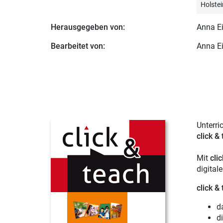
Holstei
Herausgegeben von:
Anna Ei
Bearbeitet von:
Anna Ei
Unterri
click &
Mit
cli
digital
click &
d
d