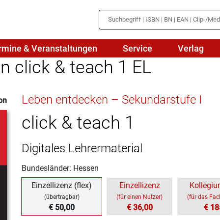
rmine & Veranstaltungen
Service
Verlag
 click & teach 1 EL
hte
Mathematik
Leben entdecken – Sekundarstufe I
on
en
haftslehre
Naturwissenschaften/NuT
r
click & teach 1
IN
sch
Physik
Digitales Lehrermaterial
tik/Medienbildung
Politik
Bundesländer: Hessen
sch
Religion
Einzellizenz (flex)
Einzellizenz
Kollegiu
Spanisch
(übertragbar)
(für einen Nutzer)
(für das Fa
€ 50,00
€ 36,00
€ 18
Wirtschaft