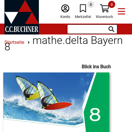
0
0
Konto
Merkzettel
Warenkorb
mathe.delta Bayern
Startseite
8
Blick ins Buch