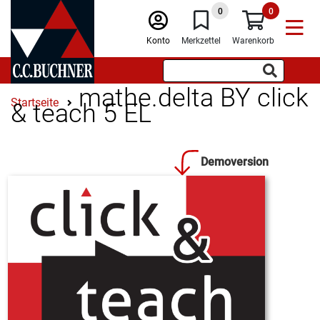
0
0
Konto
Merkzettel
Warenkorb
mathe.delta BY click
Startseite
& teach 5 EL
Demoversion