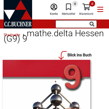
0
0
Konto
Merkzettel
Warenkorb
mathe.delta Hessen
Startseite
(G9) 9
Blick ins Buch