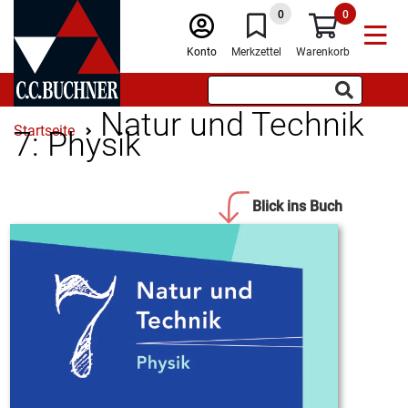
0
0
Konto
Merkzettel
Warenkorb
Natur und Technik
Startseite
7: Physik
Blick ins Buch