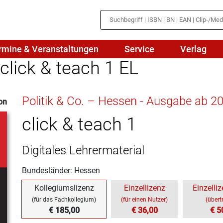
rmine & Veranstaltungen
Service
Verlag
 click & teach 1 EL
hte
Mathematik
Politik & Co. – Hessen - Ausgabe ab 2
on
en
haftslehre
Naturwissenschaften/NuT
r
click & teach 1
IN
sch
Physik
Digitales Lehrermaterial
tik/Medienbildung
Politik
Bundesländer: Hessen
sch
Religion
Kollegiumslizenz
Einzellizenz
Einzelliz
Spanisch
(für das Fachkollegium)
(für einen Nutzer)
(übert
€ 185,00
€ 36,00
€ 5
Wirtschaft