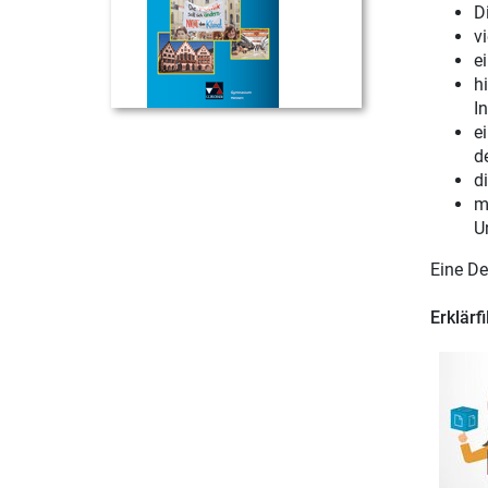
D
v
e
h
In
e
d
d
m
U
Eine De
Erklärf