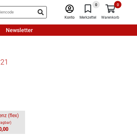
0
0
Konto
Merkzettel
Warenkorb
Newsletter
021
enz (flex)
ragbar)
0,00