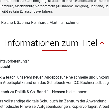
informationen zur Genehmigungssituation in Ihrem Bundesland entnehmen
, Hamburg, Mecklenburg-Vorpommern (Ausnahme: Religion), Saarland, Sac
n gibt es kein Zulassungsverfahren.
 Reichert
, Sabrina Reinhardt, Martina Tschirner
Informationen zum Titel
chtsvorbereitung?
 teach!
ck & teach
, unserem neuen Angebot für eine schnelle und unkompl
en Arbeitsplatz rund um das Schulbuch von C.C.Buchner selbst g
 teach
zu
Politik & Co. Band 1 - Hessen
bietet Ihnen:
as vollständige digitale Schulbuch im Zentrum der Anwendung,
ethodische Hinweise, Aufgabenlösungen, Kopiervorlagen, Arbeits