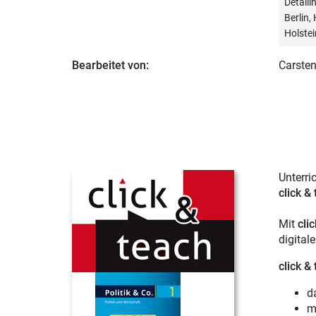
Detail
Berlin
Holstei
Bearbeitet von:
Carsten
Unterri
click &
Mit
cli
digital
click &
d
m