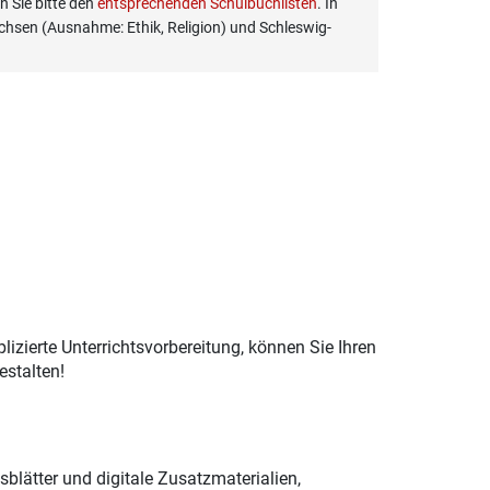
 Sie bitte den
entsprechenden Schulbuchlisten
. In
hsen (Ausnahme: Ethik, Religion) und Schleswig-
izierte Unterrichtsvorbereitung, können Sie Ihren
estalten!
blätter und digitale Zusatzmaterialien,