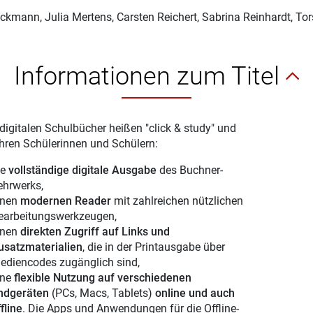
eckmann
, Julia Mertens, Carsten Reichert, Sabrina Reinhardt, Tor
Informationen zum Titel
digitalen Schulbücher heißen "click & study" und
Ihren Schülerinnen und Schülern:
ie
vollständige digitale Ausgabe
des Buchner-
ehrwerks,
inen
modernen Reader
mit zahlreichen nützlichen
earbeitungswerkzeugen,
inen
direkten Zugriff auf Links und
usatzmaterialien
, die in der Printausgabe über
ediencodes zugänglich sind,
ine
flexible Nutzung auf verschiedenen
ndgeräten
(PCs, Macs, Tablets)
online und auch
fline
. Die Apps und Anwendungen für die Offline-