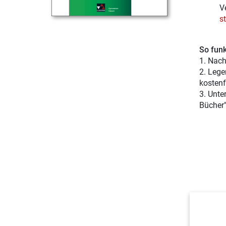
V
s
So funk
1. Nach
2. Lege
kostenf
3. Unte
Bücher"