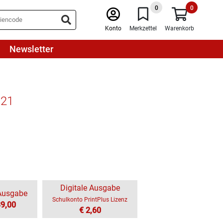
0
0
Konto
Merkzettel
Warenkorb
Newsletter
021
Digitale Ausgabe
-Ausgabe
Schulkonto PrintPlus Lizenz
39,00
€ 2,60