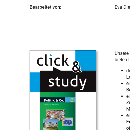
Bearbeitet von:
Eva Di
Unsere 
bieten 
d
L
e
B
e
Z
M
e
E
of