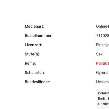
Medienart:
Online-
Bestellnummer:
71102
Lizenzart:
Einzelj
Stufe(n):
Sek I
Reihe:
Politik
Schularten:
Gymna
Bundesländer:
Hessen
Detail
Berlin
Holstei