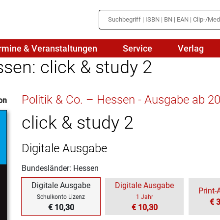
rmine & Veranstaltungen
Service
Verlag
ssen: click & study 2
hte
Mathematik
Politik & Co. – Hessen - Ausgabe ab 2
on
en
haftslehre
Naturwissenschaften/NuT
r
click & study 2
IN
sch
Physik
Digitale Ausgabe
tik/Medienbildung
Politik
Bundesländer: Hessen
sch
Religion
Digitale Ausgabe
Digitale Ausgabe
Print
Spanisch
Schulkonto Lizenz
1 Jahr
€ 
€ 10,30
€ 10,30
Wirtschaft