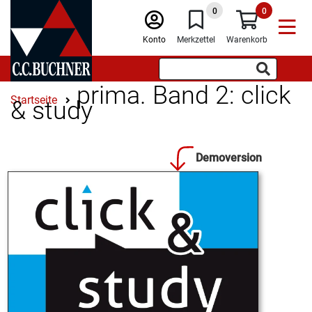
0
0
Konto
Merkzettel
Warenkorb
prima. Band 2: click
Startseite
& study
Demoversion