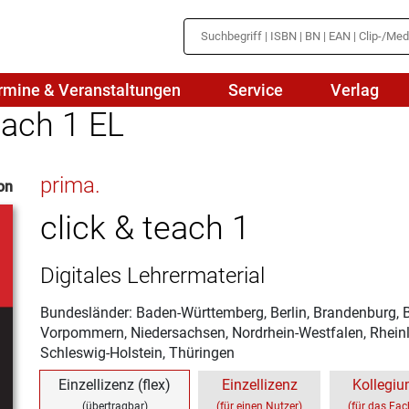
rmine & Veranstaltungen
Service
Verlag
each 1 EL
hte
Mathematik
prima.
on
en
haftslehre
Naturwissenschaften/NuT
r
click & teach 1
IN
sch
Physik
Digitales Lehrermaterial
tik/Medienbildung
Politik
Bundesländer: Baden-Württemberg, Berlin, Brandenburg,
sch
Religion
Vorpommern, Niedersachsen, Nordrhein-Westfalen, Rheinl
Schleswig-Holstein, Thüringen
Spanisch
Einzellizenz (flex)
Einzellizenz
Kollegiu
Wirtschaft
(übertragbar)
(für einen Nutzer)
(für das Fa