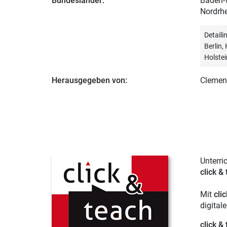
Bundesländer:
Baden-W
Nordrhe
Detail
Berlin
Holstei
Herausgegeben von:
Clemen
Unterri
click &
Mit
cli
digital
click &