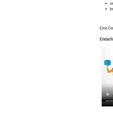
o
b
Eine De
Erklärf