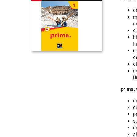
d
m
gr
e
h
In
e
d
d
m
U
prima.
w
m
d
p
s
m
a