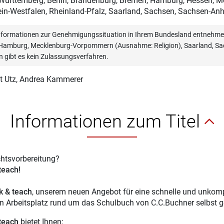
ürttemberg, Berlin, Brandenburg, Bremen, Hamburg, Hessen, 
in-Westfalen, Rheinland-Pfalz, Saarland, Sachsen, Sachsen-Anha
informationen zur Genehmigungssituation in Ihrem Bundesland entnehmen
, Hamburg, Mecklenburg-Vorpommern (Ausnahme: Religion), Saarland, Sac
n gibt es kein Zulassungsverfahren.
t Utz
, Andrea Kammerer
Informationen zum Titel
chtsvorbereitung?
 teach!
ck & teach
, unserem neuen Angebot für eine schnelle und unkompl
en Arbeitsplatz rund um das Schulbuch von C.C.Buchner selbst g
 teach
bietet Ihnen: