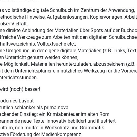
as vollständige digitale Schulbuch im Zentrum der Anwendung,
ethodische Hinweise, Aufgabenlösungen, Kopiervorlagen, Arbeitsb
oßer Vielfalt,
ine direkte Anbindung der Materialien über Spots auf der Buchdo
ilfreiche Werkzeuge zum Arbeiten mit den digitalen Schulbuchsei
haltsverzeichnis, Volltextsuche etc.,
ine Umgebung, in der eigene digitale Materialien (z.B. Links, Te
en Unterricht genutzt werden können,
ie Möglichkeit, Materialien herunterzuladen, abzuspeichern (z.B.
it dem Unterrichtsplaner ein nützliches Werkzeug für die Vorber
nterrichtsstunden.
ird (noch) besser!
odernes Layout
eutlich schlanker als prima.nova
ackender Einstieg: ein Krimiabenteuer im alten Rom
pannende neue Texte, innovativ bebildert und illustriert
ultum, non multa: in Wortschatz und Grammatik
ktive Förderung der Medienkompetenz