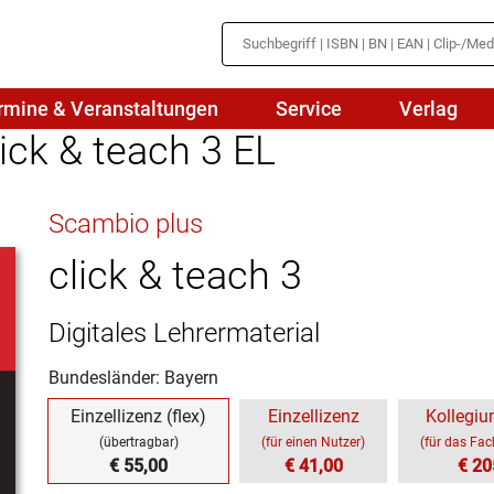
rmine & Veranstaltungen
Service
Verlag
ick & teach 3 EL
hte
Mathematik
Scambio plus
en
haftslehre
Naturwissenschaften/NuT
r
click & teach 3
IN
sch
Physik
Digitales Lehrermaterial
tik/Medienbildung
Politik
Bundesländer: Bayern
sch
Religion
Einzellizenz (flex)
Einzellizenz
Kollegiu
Spanisch
(übertragbar)
(für einen Nutzer)
(für das Fa
€ 55,00
€ 41,00
€ 20
Wirtschaft