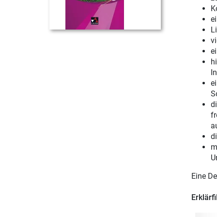
K
e
L
v
e
h
In
e
S
d
f
a
d
m
U
Eine De
Erklärf