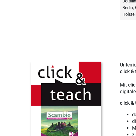
Detail
Berlin
Holstei
Unterri
click &
Mit
cli
digital
click &
d
d
M
z