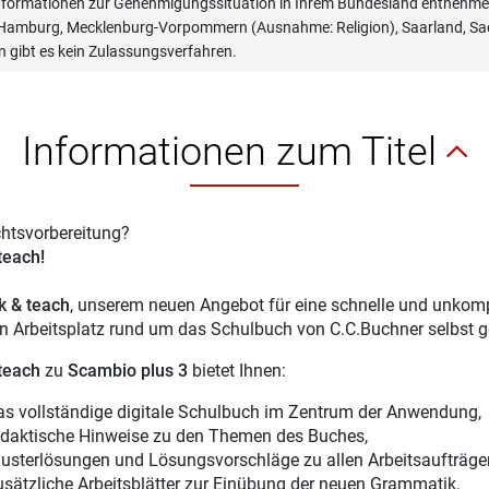
informationen zur Genehmigungssituation in Ihrem Bundesland entnehmen
, Hamburg, Mecklenburg-Vorpommern (Ausnahme: Religion), Saarland, Sac
n gibt es kein Zulassungsverfahren.
Informationen zum Titel
chtsvorbereitung?
 teach!
ck & teach
, unserem neuen Angebot für eine schnelle und unkompl
en Arbeitsplatz rund um das Schulbuch von C.C.Buchner selbst g
 teach
zu
Scambio plus 3
bietet Ihnen:
as vollständige digitale Schulbuch im Zentrum der Anwendung,
idaktische Hinweise zu den Themen des Buches,
usterlösungen und Lösungsvorschläge zu allen Arbeitsaufträge
usätzliche Arbeitsblätter zur Einübung der neuen Grammatik,