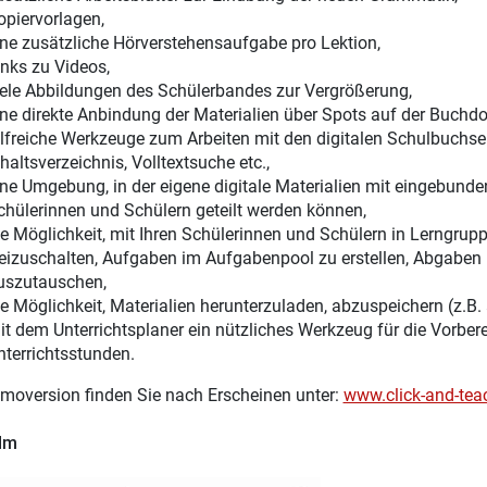
opiervorlagen,
ine zusätzliche Hörverstehensaufgabe pro Lektion,
inks zu Videos,
iele Abbildungen des Schülerbandes zur Vergrößerung,
ine direkte Anbindung der Materialien über Spots auf der Buchdo
ilfreiche Werkzeuge zum Arbeiten mit den digitalen Schulbuchsei
haltsverzeichnis, Volltextsuche etc.,
ine Umgebung, in der eigene digitale Materialien mit eingebunden
chülerinnen und Schülern geteilt werden können,
ie Möglichkeit, mit Ihren Schülerinnen und Schülern in Lerngru
reizuschalten, Aufgaben im Aufgabenpool zu erstellen, Abgaben 
uszutauschen,
ie Möglichkeit, Materialien herunterzuladen, abzuspeichern (z.B.
it dem Unterrichtsplaner ein nützliches Werkzeug für die Vorber
nterrichtsstunden.
moversion finden Sie nach Erscheinen unter:
www.click-and-tea
ilm